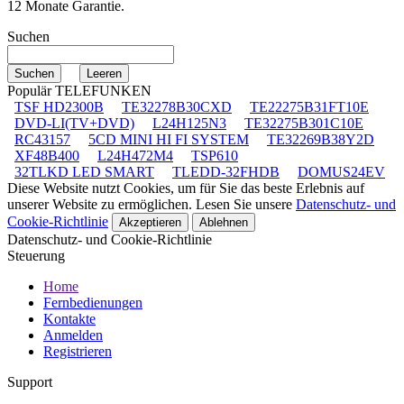
12 Monate Garantie.
Suchen
Populär TELEFUNKEN
TSF HD2300B
TE32278B30CXD
TE22275B31FT10E
DVD-LI(TV+DVD)
L24H125N3
TE32275B301C10E
RC43157
5CD MINI HI FI SYSTEM
TE32269B38Y2D
XF48B400
L24H472M4
TSP610
32TLKD LED SMART
TLEDD-32FHDB
DOMUS24EV
Diese Website nutzt Cookies, um für Sie das beste Erlebnis auf
unserer Website zu ermöglichen. Lesen Sie unsere
Datenschutz- und
Cookie-Richtlinie
Akzeptieren
Ablehnen
Datenschutz- und Cookie-Richtlinie
Steuerung
Home
Fernbedienungen
Kontakte
Anmelden
Registrieren
Support