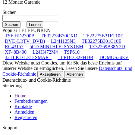
12 Monate Garantie.
Suchen
Populär TELEFUNKEN
TSF HD2300B
TE32278B30CXD
TE22275B31FT10E
DVD-LI(TV+DVD)
L24H125N3
TE32275B301C10E
RC43157
5CD MINI HI FI SYSTEM
TE32269B38Y2D
XF48B400
L24H472M4
TSP610
32TLKD LED SMART
TLEDD-32FHDB
DOMUS24EV
Diese Website nutzt Cookies, um für Sie das beste Erlebnis auf
unserer Website zu ermöglichen. Lesen Sie unsere
Datenschutz- und
Cookie-Richtlinie
Akzeptieren
Ablehnen
Datenschutz- und Cookie-Richtlinie
Steuerung
Home
Fernbedienungen
Kontakte
Anmelden
Registrieren
Support