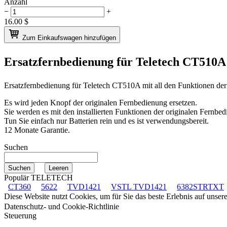
Anzahl
−
+
16.00
$
Zum Einkaufswagen hinzufügen
Ersatzfernbedienung für
Teletech CT510
Ersatzfernbedienung für
Teletech CT510A
mit all den Funktionen de
Es wird jeden Knopf der originalen Fernbedienung ersetzen.
Sie werden es mit den installierten Funktionen der originalen Fernbed
Tun Sie einfach nur Batterien rein und es ist verwendungsbereit.
12 Monate Garantie.
Suchen
Populär TELETECH
CT360
5622
TVD1421
VSTL TVD1421
6382STRTXT
Diese Website nutzt Cookies, um für Sie das beste Erlebnis auf unse
Datenschutz- und Cookie-Richtlinie
Steuerung