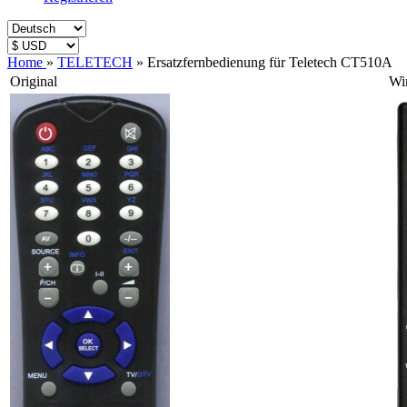
Home
»
TELETECH
»
Ersatzfernbedienung für Teletech CT510A
Original
Wi