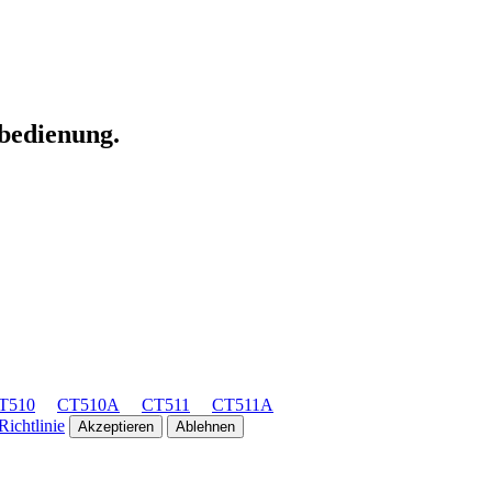
nbedienung.
T510
CT510A
CT511
CT511A
ichtlinie
Akzeptieren
Ablehnen