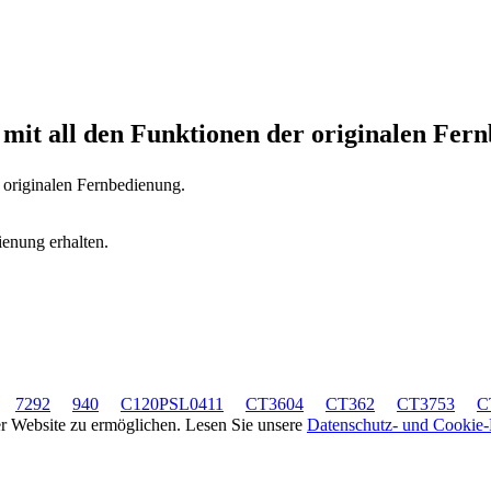
A
mit all den Funktionen der originalen Fer
r originalen Fernbedienung.
ienung erhalten.
7292
940
C120PSL0411
CT3604
CT362
CT3753
C
rer Website zu ermöglichen. Lesen Sie unsere
Datenschutz- und Cookie-R