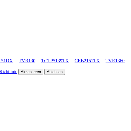
151DX
TVR130
TCTP5139TX
CEB2151TX
TVR1360
ichtlinie
Akzeptieren
Ablehnen