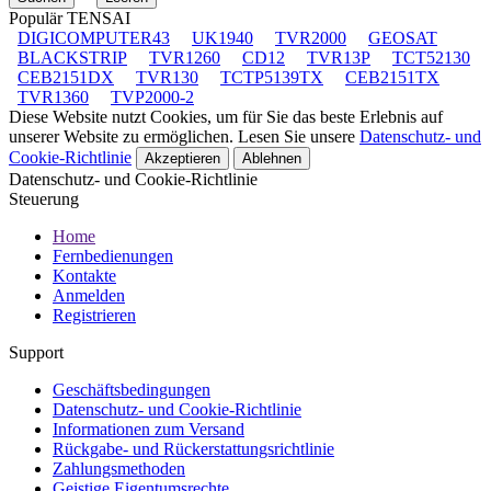
Populär TENSAI
DIGICOMPUTER43
UK1940
TVR2000
GEOSAT
BLACKSTRIP
TVR1260
CD12
TVR13P
TCT52130
CEB2151DX
TVR130
TCTP5139TX
CEB2151TX
TVR1360
TVP2000-2
Diese Website nutzt Cookies, um für Sie das beste Erlebnis auf
unserer Website zu ermöglichen. Lesen Sie unsere
Datenschutz- und
Cookie-Richtlinie
Akzeptieren
Ablehnen
Datenschutz- und Cookie-Richtlinie
Steuerung
Home
Fernbedienungen
Kontakte
Anmelden
Registrieren
Support
Geschäftsbedingungen
Datenschutz- und Cookie-Richtlinie
Informationen zum Versand
Rückgabe- und Rückerstattungsrichtlinie
Zahlungsmethoden
Geistige Eigentumsrechte