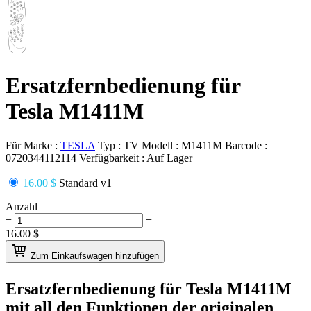
Ersatzfernbedienung für
Tesla M1411M
Für Marke :
TESLA
Typ :
TV
Modell :
M1411M
Barcode :
0720344112114
Verfügbarkeit :
Auf Lager
16.00 $
Standard v1
Anzahl
−
+
16.00
$
Zum Einkaufswagen hinzufügen
Ersatzfernbedienung für
Tesla M1411M
mit all den Funktionen der originalen