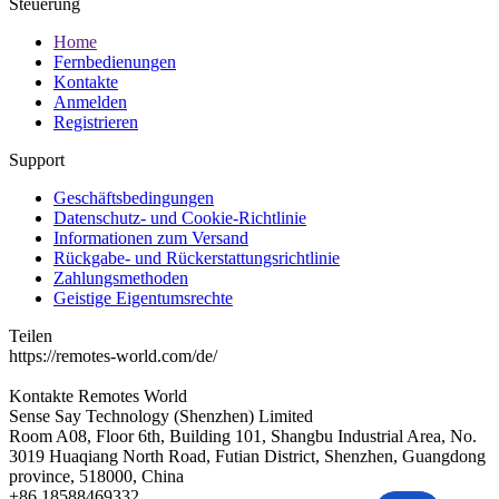
Steuerung
Home
Fernbedienungen
Kontakte
Anmelden
Registrieren
Support
Geschäftsbedingungen
Datenschutz- und Cookie-Richtlinie
Informationen zum Versand
Rückgabe- und Rückerstattungsrichtlinie
Zahlungsmethoden
Geistige Eigentumsrechte
Teilen
https://remotes-world.com/de/
Kontakte
Remotes World
Sense Say Technology (Shenzhen) Limited
Room A08, Floor 6th, Building 101, Shangbu Industrial Area, No.
3019 Huaqiang North Road, Futian District, Shenzhen, Guangdong
province, 518000, China
+86 18588469332