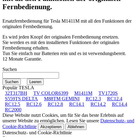
Fernbedienung.
Ersatzfernbedienung für
Tesla M1411M
mit all den Funktionen der
originalen Fernbedienung.
Es wird jeden Knopf der originalen Fernbedienung ersetzen.
Sie werden es mit den installierten Funktionen der originalen
Fernbedienung erhalten.
Tun Sie einfach nur Batterien rein und es ist verwendungsbereit.
12 Monate Garantie.
Suchen
Populär TESLA
32T317BH
TV COLOR6399
M1411M
TV1720S
S559TS DELTA
M88TM GEMINI
RC12.3
RC12.4
RC12.5
RC12.6
RC12.8
RC14.1
RC14.2
RC14.4
RC2000
Diese Website nutzt Cookies, um für Sie das beste Erlebnis auf
unserer Website zu ermöglichen. Lesen Sie unsere
Datenschutz- und
Cookie-Richtlinie
Akzeptieren
Ablehnen
Datenschutz- und Cookie-Richtlinie