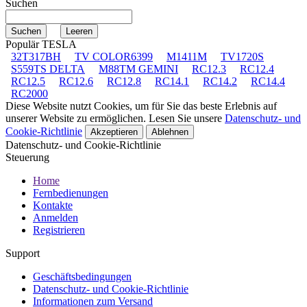
Suchen
Populär TESLA
32T317BH
TV COLOR6399
M1411M
TV1720S
S559TS DELTA
M88TM GEMINI
RC12.3
RC12.4
RC12.5
RC12.6
RC12.8
RC14.1
RC14.2
RC14.4
RC2000
Diese Website nutzt Cookies, um für Sie das beste Erlebnis auf
unserer Website zu ermöglichen. Lesen Sie unsere
Datenschutz- und
Cookie-Richtlinie
Akzeptieren
Ablehnen
Datenschutz- und Cookie-Richtlinie
Steuerung
Home
Fernbedienungen
Kontakte
Anmelden
Registrieren
Support
Geschäftsbedingungen
Datenschutz- und Cookie-Richtlinie
Informationen zum Versand