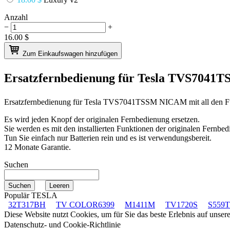
Anzahl
−
+
16.00
$
Zum Einkaufswagen hinzufügen
Ersatzfernbedienung für
Tesla TVS7041
Ersatzfernbedienung für
Tesla TVS7041TSSM NICAM
mit all den 
Es wird jeden Knopf der originalen Fernbedienung ersetzen.
Sie werden es mit den installierten Funktionen der originalen Fernbed
Tun Sie einfach nur Batterien rein und es ist verwendungsbereit.
12 Monate Garantie.
Suchen
Populär TESLA
32T317BH
TV COLOR6399
M1411M
TV1720S
S559
Diese Website nutzt Cookies, um für Sie das beste Erlebnis auf unse
Datenschutz- und Cookie-Richtlinie