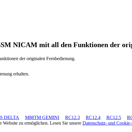
TSSM NICAM
mit all den Funktionen der or
Funktionen der originalen Fernbedienung.
ienung erhalten.
TS DELTA
M88TM GEMINI
RC12.3
RC12.4
RC12.5
RC
rer Website zu ermöglichen. Lesen Sie unsere
Datenschutz- und Cookie-R