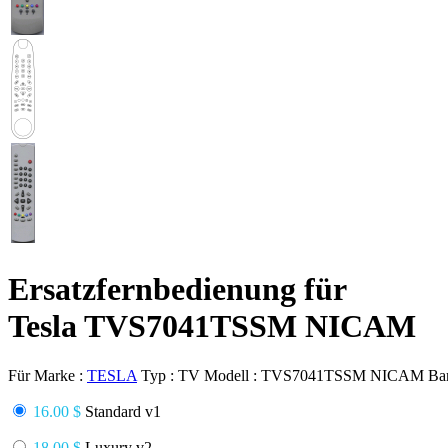
Ersatzfernbedienung für
Tesla TVS7041TSSM NICAM
Für Marke :
TESLA
Typ :
TV
Modell :
TVS7041TSSM NICAM
Ba
16.00 $
Standard v1
18.00 $
Luxury v2