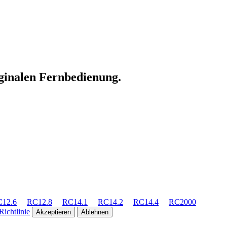
iginalen Fernbedienung.
12.6
RC12.8
RC14.1
RC14.2
RC14.4
RC2000
ichtlinie
Akzeptieren
Ablehnen