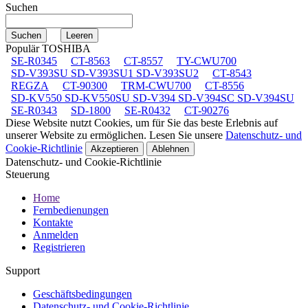
Suchen
Populär TOSHIBA
SE-R0345
CT-8563
CT-8557
TY-CWU700
SD-V393SU SD-V393SU1 SD-V393SU2
CT-8543
REGZA
CT-90300
TRM-CWU700
CT-8556
SD-KV550 SD-KV550SU SD-V394 SD-V394SC SD-V394SU
SE-R0343
SD-1800
SE-R0432
CT-90276
Diese Website nutzt Cookies, um für Sie das beste Erlebnis auf
unserer Website zu ermöglichen. Lesen Sie unsere
Datenschutz- und
Cookie-Richtlinie
Akzeptieren
Ablehnen
Datenschutz- und Cookie-Richtlinie
Steuerung
Home
Fernbedienungen
Kontakte
Anmelden
Registrieren
Support
Geschäftsbedingungen
Datenschutz- und Cookie-Richtlinie