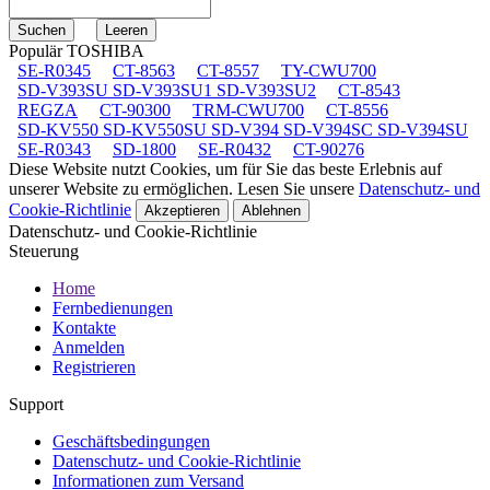
Populär TOSHIBA
SE-R0345
CT-8563
CT-8557
TY-CWU700
SD-V393SU SD-V393SU1 SD-V393SU2
CT-8543
REGZA
CT-90300
TRM-CWU700
CT-8556
SD-KV550 SD-KV550SU SD-V394 SD-V394SC SD-V394SU
SE-R0343
SD-1800
SE-R0432
CT-90276
Diese Website nutzt Cookies, um für Sie das beste Erlebnis auf
unserer Website zu ermöglichen. Lesen Sie unsere
Datenschutz- und
Cookie-Richtlinie
Akzeptieren
Ablehnen
Datenschutz- und Cookie-Richtlinie
Steuerung
Home
Fernbedienungen
Kontakte
Anmelden
Registrieren
Support
Geschäftsbedingungen
Datenschutz- und Cookie-Richtlinie
Informationen zum Versand