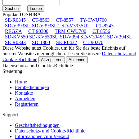
Populär TOSHIBA
SE-R0345
CT-8563
CT-8557
TY-CWU700
SD-V393SU SD-V393SU1 SD-V393SU2
CT-8543
REGZA
CT-90300
TRM-CWU700
CT-8556
SD-KV550 SD-KV550SU SD-V394 SD-V394SC SD-V394SU
SE-R0343
SD-1800
SE-R0432
CT-90276
Diese Website nutzt Cookies, um für Sie das beste Erlebnis auf
unserer Website zu ermöglichen. Lesen Sie unsere
Datenschutz- und
Cookie-Richtlinie
Akzeptieren
Ablehnen
Datenschutz- und Cookie-Richtlinie
Steuerung
Home
Fernbedienungen
Kontakte
Anmelden
Registrieren
Support
Geschäftsbedingungen
Datenschutz- und Cookie-Richtlinie
Informationen zum Versand