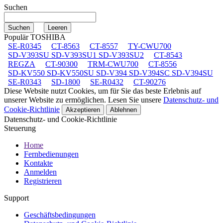
Suchen
Populär TOSHIBA
SE-R0345
CT-8563
CT-8557
TY-CWU700
SD-V393SU SD-V393SU1 SD-V393SU2
CT-8543
REGZA
CT-90300
TRM-CWU700
CT-8556
SD-KV550 SD-KV550SU SD-V394 SD-V394SC SD-V394SU
SE-R0343
SD-1800
SE-R0432
CT-90276
Diese Website nutzt Cookies, um für Sie das beste Erlebnis auf
unserer Website zu ermöglichen. Lesen Sie unsere
Datenschutz- und
Cookie-Richtlinie
Akzeptieren
Ablehnen
Datenschutz- und Cookie-Richtlinie
Steuerung
Home
Fernbedienungen
Kontakte
Anmelden
Registrieren
Support
Geschäftsbedingungen