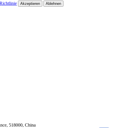
ichtlinie
Akzeptieren
Ablehnen
ince, 518000, China