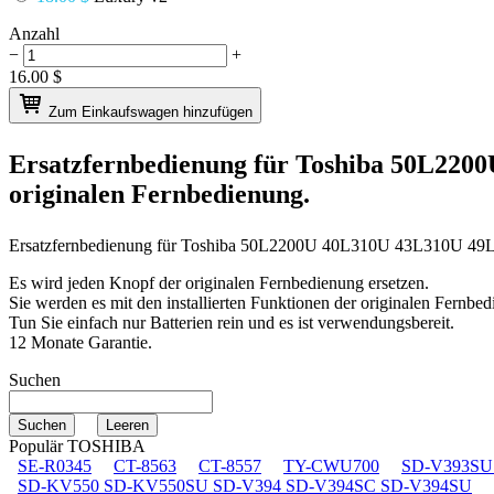
Anzahl
−
+
16.00
$
Zum Einkaufswagen hinzufügen
Ersatzfernbedienung für
Toshiba 50L220
originalen Fernbedienung.
Ersatzfernbedienung für
Toshiba 50L2200U 40L310U 43L310U 4
Es wird jeden Knopf der originalen Fernbedienung ersetzen.
Sie werden es mit den installierten Funktionen der originalen Fernbed
Tun Sie einfach nur Batterien rein und es ist verwendungsbereit.
12 Monate Garantie.
Suchen
Populär TOSHIBA
SE-R0345
CT-8563
CT-8557
TY-CWU700
SD-V393SU
SD-KV550 SD-KV550SU SD-V394 SD-V394SC SD-V394SU