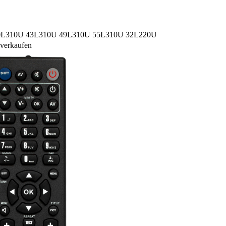
U 40L310U 43L310U 49L310U 55L310U 32L220U
 verkaufen