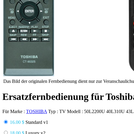
Das Bild der originalen Fernbedienung dient nur zur Veranschaulich
Ersatzfernbedienung für Tos
Für Marke :
TOSHIBA
Typ :
TV
Modell :
50L2200U 40L310U 43L
16.00 $
Standard v1
18.00 $
Luxury v2