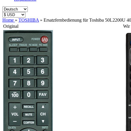
Home
»
TOSHIBA
»
Ersatzfernbedienung für Toshiba 50L2200
Original
Wir