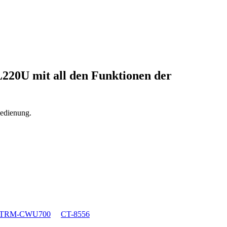
2L220U
mit all den Funktionen der
bedienung.
TRM-CWU700
CT-8556