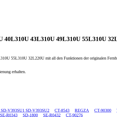
0U 40L310U 43L310U 49L310U 55L310U 3
9L310U 55L310U 32L220U
mit all den Funktionen der originalen Fern
ienung erhalten.
 SD-V393SU1 SD-V393SU2
CT-8543
REGZA
CT-90300
SE-R0343
SD-1800
SE-R0432
CT-90276