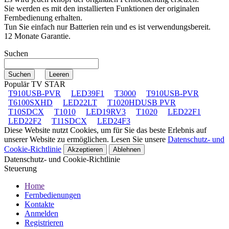
Sie werden es mit den installierten Funktionen der originalen
Fernbedienung erhalten.
Tun Sie einfach nur Batterien rein und es ist verwendungsbereit.
12 Monate Garantie.
Suchen
Populär TV STAR
T910USB-PVR
LED39F1
T3000
T910USB-PVR
T6100SXHD
LED22LT
T1020HDUSB PVR
T10SDCX
T1010
LED19RV3
T1020
LED22F1
LED22F2
T11SDCX
LED24F3
Diese Website nutzt Cookies, um für Sie das beste Erlebnis auf
unserer Website zu ermöglichen. Lesen Sie unsere
Datenschutz- und
Cookie-Richtlinie
Akzeptieren
Ablehnen
Datenschutz- und Cookie-Richtlinie
Steuerung
Home
Fernbedienungen
Kontakte
Anmelden
Registrieren