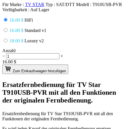
Für Marke :
TV STAR
Typ :
SAT/DTT
Modell :
T910USB-PVR
Verfügbarkeit :
Auf Lager
16.00 $
HiFi
16.00 $
Standard v1
18.00 $
Luxury v2
Anzahl
−
+
16.00
$
Zum Einkaufswagen hinzufügen
Ersatzfernbedienung für
TV Star
T910USB-PVR
mit all den Funktionen
der originalen Fernbedienung.
Ersatzfernbedienung für
TV Star T910USB-PVR
mit all den
Funktionen der originalen Fernbedienung.
Es wird jeden Knopf der originalen Fernbedienung ersetzen.