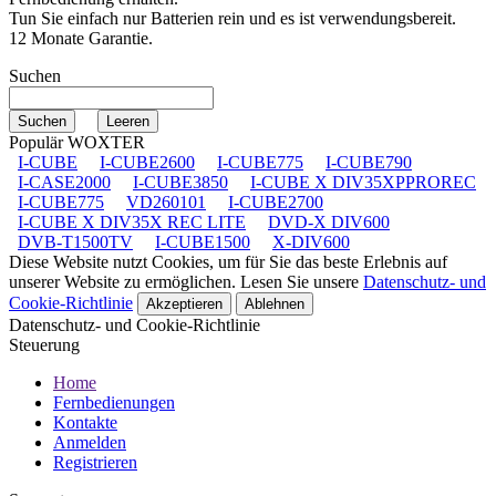
Tun Sie einfach nur Batterien rein und es ist verwendungsbereit.
12 Monate Garantie.
Suchen
Populär WOXTER
I-CUBE
I-CUBE2600
I-CUBE775
I-CUBE790
I-CASE2000
I-CUBE3850
I-CUBE X DIV35XPPROREC
I-CUBE775
VD260101
I-CUBE2700
I-CUBE X DIV35X REC LITE
DVD-X DIV600
DVB-T1500TV
I-CUBE1500
X-DIV600
Diese Website nutzt Cookies, um für Sie das beste Erlebnis auf
unserer Website zu ermöglichen. Lesen Sie unsere
Datenschutz- und
Cookie-Richtlinie
Akzeptieren
Ablehnen
Datenschutz- und Cookie-Richtlinie
Steuerung
Home
Fernbedienungen
Kontakte
Anmelden
Registrieren