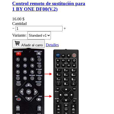
Control remoto de sustitución para
1 BY ONE DF00(V.2)
16.00
$
Cantidad
−
+
Variante:
Detalles
Añadir al carro