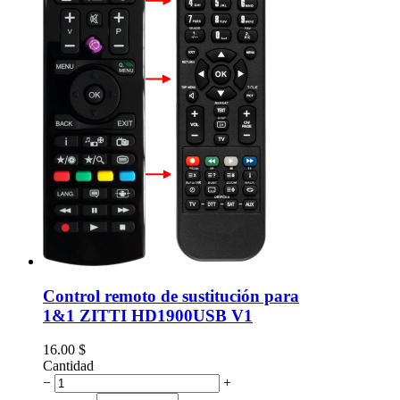
Control remoto de sustitución para
1&1 ZITTI HD1900USB V1
16.00
$
Cantidad
−
+