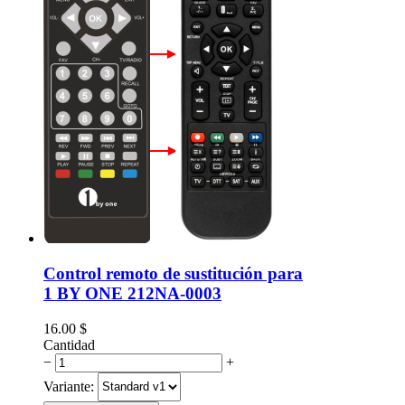
Control remoto de sustitución para
1 BY ONE 212NA-0003
16.00
$
Cantidad
−
+
Variante: