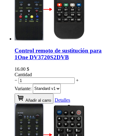
Control remoto de sustitución para
1One DV3720S2DVB
16.00
$
Cantidad
−
+
Variante:
Detalles
Añadir al carro