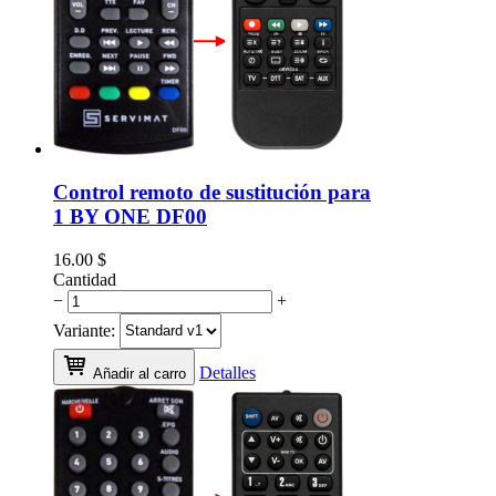
Control remoto de sustitución para
1 BY ONE DF00
16.00
$
Cantidad
−
+
Variante:
Detalles
Añadir al carro