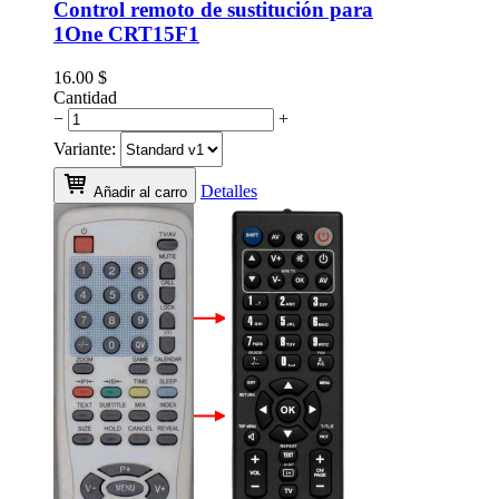
Control remoto de sustitución para
1One CRT15F1
16.00
$
Cantidad
−
+
Variante:
Detalles
Añadir al carro