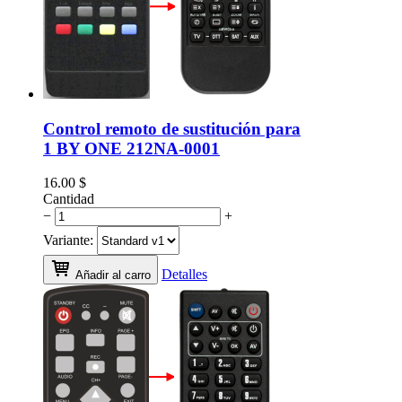
Control remoto de sustitución para
1 BY ONE 212NA-0001
16.00
$
Cantidad
−
+
Variante:
Detalles
Añadir al carro