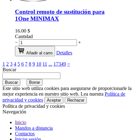
Control remoto de sustitución para
1One MINIMAX
16.00
$
Cantidad
−
+
Detalles
Añadir al carro
1
2
3
4
5
6
7
8
9
10
11
...
17349
>
Buscar
Este sitio web utiliza cookies para asegurarse de proporcionarle la
mejor experiencia en nuestro sitio web. Lea nuestra
Política de
privacidad y cookies
Aceptar
Rechazar
Política de privacidad y cookies
Navegación
Inicio
Mandos a distancia
Contactos
Iniciar sesión