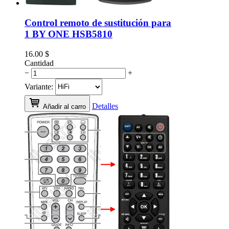
Control remoto de sustitución para
1 BY ONE HSB5810
16.00
$
Cantidad
−
+
Variante:
Detalles
Añadir al carro