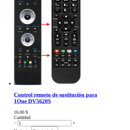
Control remoto de sustitución para
1One DV5620S
16.00
$
Cantidad
−
+