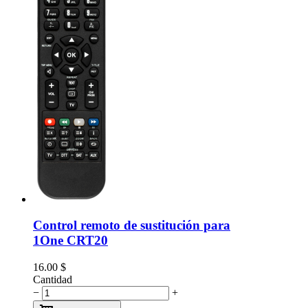
Control remoto de sustitución para
1One CRT20
16.00
$
Cantidad
−
+