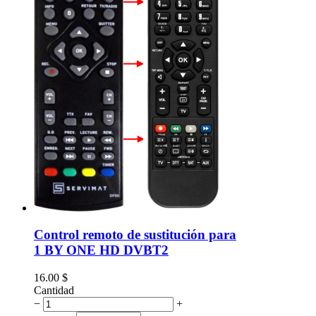
Control remoto de sustitución para
1 BY ONE HD DVBT2
16.00
$
Cantidad
−
+