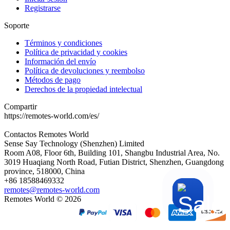
Registrarse
Soporte
Términos y condiciones
Política de privacidad y cookies
Información del envío
Política de devoluciones y reembolso
Métodos de pago
Derechos de la propiedad intelectual
Compartir
https://remotes-world.com/es/
Contactos
Remotes World
Sense Say Technology (Shenzhen) Limited
Room A08, Floor 6th, Building 101, Shangbu Industrial Area, No.
3019 Huaqiang North Road, Futian District, Shenzhen, Guangdong
province, 518000, China
+86 18588469332
remotes@remotes-world.com
Remotes World ©
2026