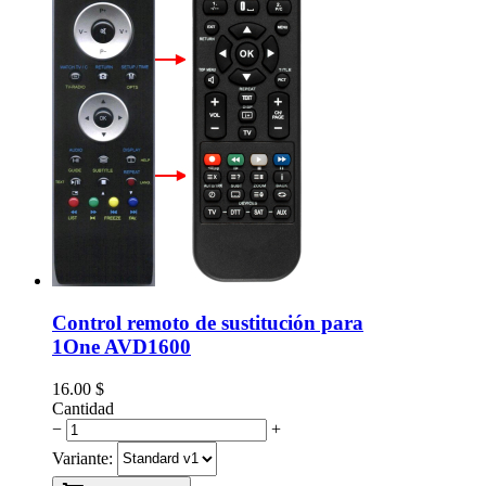
Control remoto de sustitución para
1One AVD1600
16.00
$
Cantidad
−
+
Variante: