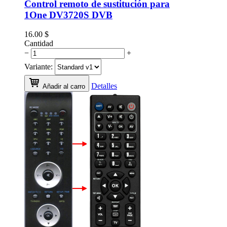
Control remoto de sustitución para
1One DV3720S DVB
16.00
$
Cantidad
−
+
Variante:
Detalles
Añadir al carro