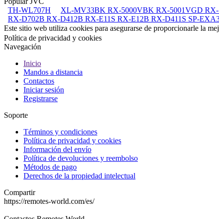
Popular JVC
TH-WL707H
XL-MV33BK RX-5000VBK RX-5001VGD RX
RX-D702B RX-D412B RX-E11S RX-E12B RX-D411S SP-EXA
Este sitio web utiliza cookies para asegurarse de proporcionarle la me
Política de privacidad y cookies
Navegación
Inicio
Mandos a distancia
Contactos
Iniciar sesión
Registrarse
Soporte
Términos y condiciones
Política de privacidad y cookies
Información del envío
Política de devoluciones y reembolso
Métodos de pago
Derechos de la propiedad intelectual
Compartir
https://remotes-world.com/es/
Contactos
Remotes World