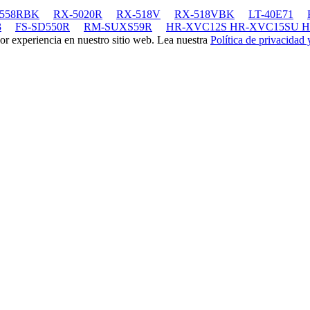
-558RBK
RX-5020R
RX-518V
RX-518VBK
LT-40E71
3
FS-SD550R
RM-SUXS59R
HR-XVC12S HR-XVC15SU 
jor experiencia en nuestro sitio web. Lea nuestra
Política de privacidad 