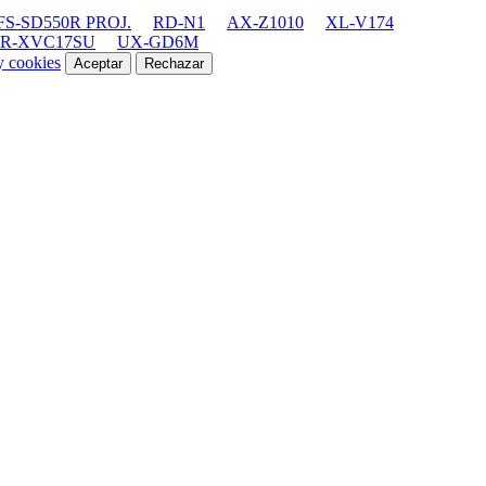
FS-SD550R PROJ.
RD-N1
AX-Z1010
XL-V174
HR-XVC17SU
UX-GD6M
y cookies
Aceptar
Rechazar