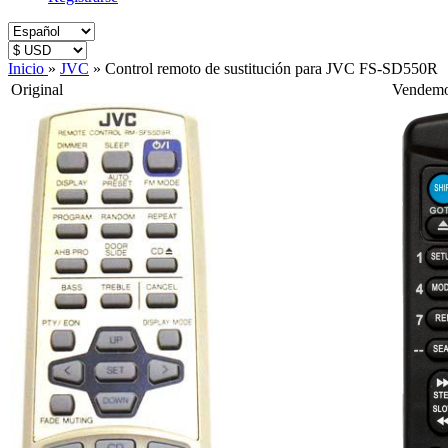
Inicio
»
JVC
»
Control remoto de sustitución para JVC FS-SD550R
Original
Vendem