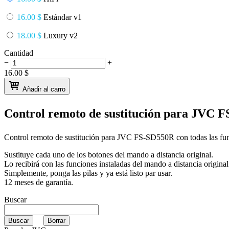
16.00 $
Estándar v1
18.00 $
Luxury v2
Cantidad
−
+
16.00
$
Añadir al carro
Control remoto de sustitución para
JVC F
Control remoto de sustitución para
JVC FS-SD550R
con todas las fu
Sustituye cada uno de los botones del mando a distancia original.
Lo recibirá con las funciones instaladas del mando a distancia original
Simplemente, ponga las pilas y ya está listo par usar.
12 meses de garantía.
Buscar