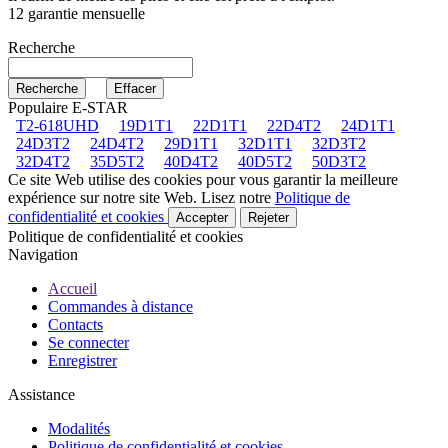
12 garantie mensuelle
Recherche
Populaire E-STAR
T2-618UHD
19D1T1
22D1T1
22D4T2
24D1T1
24D3T2
24D4T2
29D1T1
32D1T1
32D3T2
32D4T2
35D5T2
40D4T2
40D5T2
50D3T2
Ce site Web utilise des cookies pour vous garantir la meilleure
expérience sur notre site Web. Lisez notre
Politique de
confidentialité et cookies
Accepter
Rejeter
Politique de confidentialité et cookies
Navigation
Accueil
Commandes à distance
Contacts
Se connecter
Enregistrer
Assistance
Modalités
Politique de confidentialité et cookies