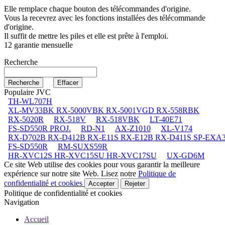
Elle remplace chaque bouton des télécommandes d'origine.
Vous la recevrez avec les fonctions installées des télécommande
d'origine.
Il suffit de mettre les piles et elle est prête à l'emploi.
12 garantie mensuelle
Recherche
Populaire JVC
TH-WL707H
XL-MV33BK RX-5000VBK RX-5001VGD RX-558RBK
RX-5020R
RX-518V
RX-518VBK
LT-40E71
FS-SD550R PROJ.
RD-N1
AX-Z1010
XL-V174
RX-D702B RX-D412B RX-E11S RX-E12B RX-D411S SP-EXA
FS-SD550R
RM-SUXS59R
HR-XVC12S HR-XVC15SU HR-XVC17SU
UX-GD6M
Ce site Web utilise des cookies pour vous garantir la meilleure
expérience sur notre site Web. Lisez notre
Politique de
confidentialité et cookies
Accepter
Rejeter
Politique de confidentialité et cookies
Navigation
Accueil