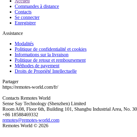
Accueil
Commandes à distance
Contacts
Se connecter
Enregistrer
Assistance
Modalités
Politique de confidentialité et cookies
Informations sur la livraison
Politique de retour et remboursement
Méthodes de payement
Droits de Propriété Intellectuelle
Partager
https://remotes-world.com/fr/
Contacts
Remotes World
Sense Say Technology (Shenzhen) Limited
Room A08, Floor 6th, Building 101, Shangbu Industrial Area, No. 3
+86 18588469332
remotes@remotes-world.com
Remotes World ©
2026