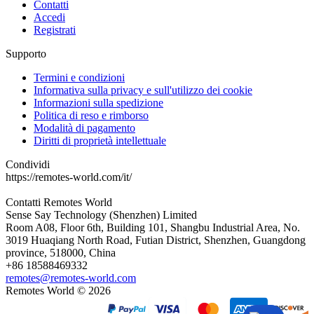
Contatti
Accedi
Registrati
Supporto
Termini e condizioni
Informativa sulla privacy e sull'utilizzo dei cookie
Informazioni sulla spedizione
Politica di reso e rimborso
Modalità di pagamento
Diritti di proprietà intellettuale
Condividi
https://remotes-world.com/it/
Contatti
Remotes World
Sense Say Technology (Shenzhen) Limited
Room A08, Floor 6th, Building 101, Shangbu Industrial Area, No.
3019 Huaqiang North Road, Futian District, Shenzhen, Guangdong
province, 518000, China
+86 18588469332
remotes@remotes-world.com
Remotes World ©
2026