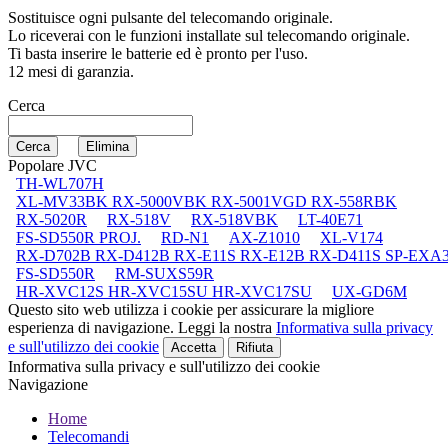
Sostituisce ogni pulsante del telecomando originale.
Lo riceverai con le funzioni installate sul telecomando originale.
Ti basta inserire le batterie ed è pronto per l'uso.
12 mesi di garanzia.
Cerca
Popolare JVC
TH-WL707H
XL-MV33BK RX-5000VBK RX-5001VGD RX-558RBK
RX-5020R
RX-518V
RX-518VBK
LT-40E71
FS-SD550R PROJ.
RD-N1
AX-Z1010
XL-V174
RX-D702B RX-D412B RX-E11S RX-E12B RX-D411S SP-EXA
FS-SD550R
RM-SUXS59R
HR-XVC12S HR-XVC15SU HR-XVC17SU
UX-GD6M
Questo sito web utilizza i cookie per assicurare la migliore
esperienza di navigazione. Leggi la nostra
Informativa sulla privacy
e sull'utilizzo dei cookie
Accetta
Rifiuta
Informativa sulla privacy e sull'utilizzo dei cookie
Navigazione
Home
Telecomandi