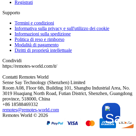
Registrati
Supporto
Termini e condizioni
Informativa sulla privacy e sull'utilizzo dei cookie
Informazioni sulla spedizione
Politica di reso e rimborso
Modalità di pagamento
Diritti di proprietà intellettuale
Condividi
https://remotes-world.com/it/
Contatti
Remotes World
Sense Say Technology (Shenzhen) Limited
Room A08, Floor 6th, Building 101, Shangbu Industrial Area, No.
3019 Huaqiang North Road, Futian District, Shenzhen, Guangdong
province, 518000, China
+86 18588469332
remotes@remotes-world.com
Remotes World ©
2026