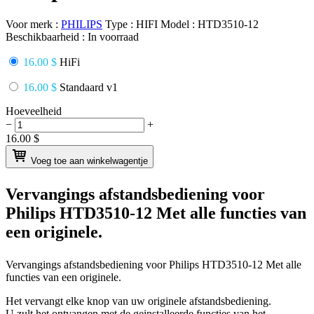
Voor merk :
PHILIPS
Type :
HIFI
Model :
HTD3510-12
Beschikbaarheid :
In voorraad
16.00 $
HiFi
16.00 $
Standaard v1
Hoeveelheid
−
+
16.00
$
Voeg toe aan winkelwagentje
Vervangings afstandsbediening voor
Philips HTD3510-12
Met alle functies van
een originele.
Vervangings afstandsbediening voor
Philips HTD3510-12
Met alle
functies van een originele.
Het vervangt elke knop van uw originele afstandsbediening.
U zult het ontvangen met de geinstalleerde functies van het