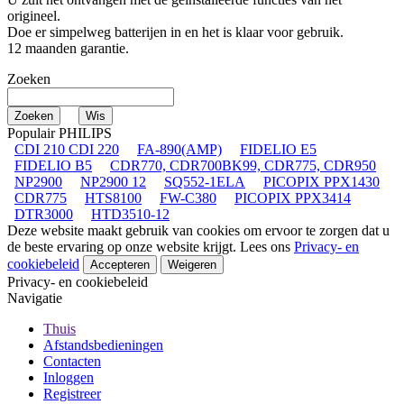
origineel.
Doe er simpelweg batterijen in en het is klaar voor gebruik.
12 maanden garantie.
Zoeken
Populair PHILIPS
CDI 210 CDI 220
FA-890(AMP)
FIDELIO E5
FIDELIO B5
CDR770, CDR700BK99, CDR775, CDR950
NP2900
NP2900 12
SQ552-1ELA
PICOPIX PPX1430
CDR775
HTS8100
FW-C380
PICOPIX PPX3414
DTR3000
HTD3510-12
Deze website maakt gebruik van cookies om ervoor te zorgen dat u
de beste ervaring op onze website krijgt. Lees ons
Privacy- en
cookiebeleid
Accepteren
Weigeren
Privacy- en cookiebeleid
Navigatie
Thuis
Afstandsbedieningen
Contacten
Inloggen
Registreer