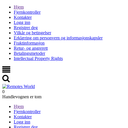
Hjem
Fjernkontroller
Kontakter
Logg inn
Registrer deg
Vilkår og betingelser
Erklæring om personvern og informasjonskapsler
Fraktinformasjon
Retur- og angrerett
Betalingsmetoder
Intellectual Property Rights
0
Handlevognen er tom
Hjem
Fjernkontroller
Kontakter
Logg inn
Registrer deg