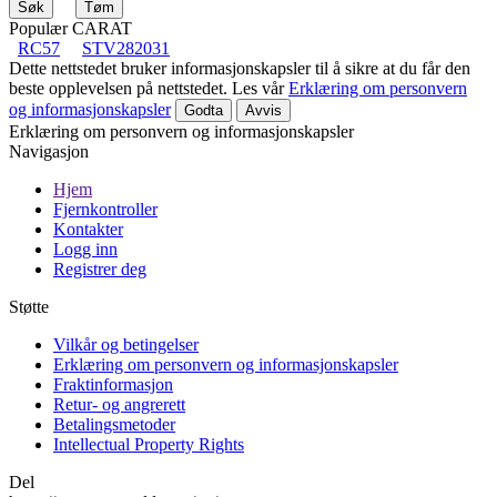
Populær CARAT
RC57
STV282031
Dette nettstedet bruker informasjonskapsler til å sikre at du får den
beste opplevelsen på nettstedet. Les vår
Erklæring om personvern
og informasjonskapsler
Godta
Avvis
Erklæring om personvern og informasjonskapsler
Navigasjon
Hjem
Fjernkontroller
Kontakter
Logg inn
Registrer deg
Støtte
Vilkår og betingelser
Erklæring om personvern og informasjonskapsler
Fraktinformasjon
Retur- og angrerett
Betalingsmetoder
Intellectual Property Rights
Del