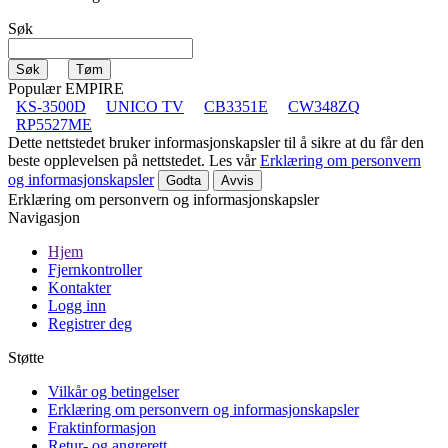
Søk
Populær EMPIRE
KS-3500D
UNICO TV
CB3351E
CW348ZQ
RP5527ME
Dette nettstedet bruker informasjonskapsler til å sikre at du får den
beste opplevelsen på nettstedet. Les vår
Erklæring om personvern
og informasjonskapsler
Godta
Avvis
Erklæring om personvern og informasjonskapsler
Navigasjon
Hjem
Fjernkontroller
Kontakter
Logg inn
Registrer deg
Støtte
Vilkår og betingelser
Erklæring om personvern og informasjonskapsler
Fraktinformasjon
Retur- og angrerett