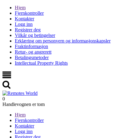
Hjem
Fjernkontroller
Kontakter
Logg inn
Registrer deg
Vilkår og betingelser
Erklæring om personvern og informasjonskapsler
Fraktinformasjon
Retur- og angrerett
Betalingsmetoder
Intellectual Property Rights
0
Handlevognen er tom
Hjem
Fjernkontroller
Kontakter
Logg inn
Registrer deg