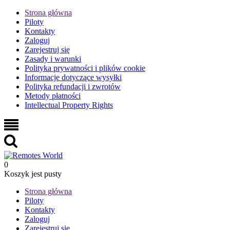
Strona główna
Piloty
Kontakty
Zaloguj
Zarejestruj się
Zasady i warunki
Polityka prywatności i plików cookie
Informacje dotyczące wysyłki
Polityka refundacji i zwrotów
Metody płatności
Intellectual Property Rights
0
Koszyk jest pusty
Strona główna
Piloty
Kontakty
Zaloguj
Zarejestruj się