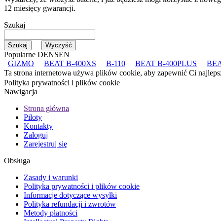
12 miesięcy gwarancji.
Szukaj
Popularne DENSEN
GIZMO
BEAT B-400XS
B-110
BEAT B-400PLUS
BEA
Ta strona internetowa używa plików cookie, aby zapewnić Ci najleps
Polityka prywatności i plików cookie
Nawigacja
Strona główna
Piloty
Kontakty
Zaloguj
Zarejestruj się
Obsługa
Zasady i warunki
Polityka prywatności i plików cookie
Informacje dotyczące wysyłki
Polityka refundacji i zwrotów
Metody płatności