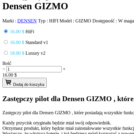
Densen GIZMO
Marki :
DENSEN
Typ :
HIFI
Model :
GIZMO
Dostępność :
W maga
16.00 $
HiFi
16.00 $
Standard v1
18.00 $
Luxury v2
Ilość
−
+
16.00
$
Dodaj do koszyka
Zastępczy pilot dla
Densen GIZMO
, któr
Zastępczy pilot dla
Densen GIZMO
, które posiadają wszystkie funk
Każdy przycisk oryginału będzie miał swój odpowiednik.
Otrzymasz produkt, który będzie miał zainstalowane wszystkie funkcj
Wystarczy, że włożysz baterie, i już będziesz mógł korzystać z nowego