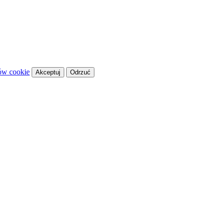
ków cookie
Akceptuj
Odrzuć