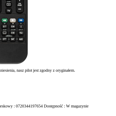
iesienia, nasz pilot jest zgodny z oryginałem.
reskowy :
0720344197654
Dostępność :
W magazynie