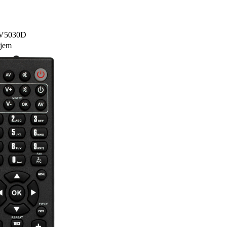
-V5030D
ajem