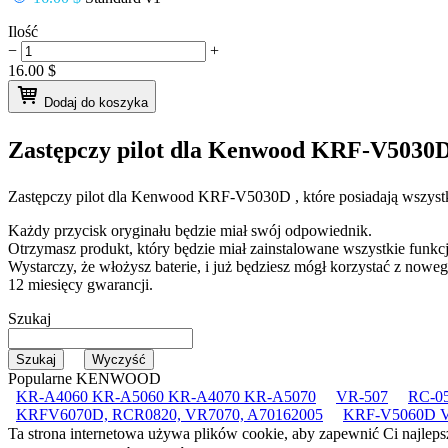
Ilość
−
+
16.00
$
Dodaj do koszyka
Zastępczy pilot dla
Kenwood KRF-V5030
Zastępczy pilot dla
Kenwood KRF-V5030D
, które posiadają wszyst
Każdy przycisk oryginału będzie miał swój odpowiednik.
Otrzymasz produkt, który będzie miał zainstalowane wszystkie funkcj
Wystarczy, że włożysz baterie, i już będziesz mógł korzystać z nowego
12 miesięcy gwarancji.
Szukaj
Popularne KENWOOD
KR-A4060 KR-A5060 KR-A4070 KR-A5070
VR-507
RC-0
KRFV6070D, RCR0820, VR7070, A70162005
KRF-V5060D 
Ta strona internetowa używa plików cookie, aby zapewnić Ci najleps