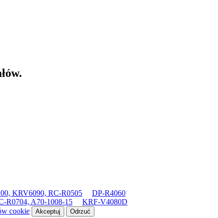
ałów.
00, KRV6090, RC-R0505
DP-R4060
-R0704, A70-1008-15
KRF-V4080D
ków cookie
Akceptuj
Odrzuć