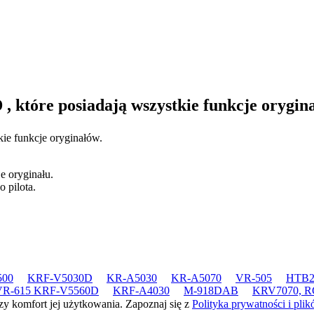
D
, które posiadają wszystkie funkcje orygin
kie funkcje oryginałów.
e oryginału.
 pilota.
500
KRF-V5030D
KR-A5030
KR-A5070
VR-505
HTB2
VR-615 KRF-V5560D
KRF-A4030
M-918DAB
KRV7070, RC
zy komfort jej użytkowania. Zapoznaj się z
Polityka prywatności i pli