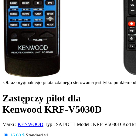
Obraz oryginalnego pilota zdalnego sterowania jest tylko punktem odn
Zastępczy pilot dla
Kenwood KRF-V5030D
Marki :
KENWOOD
Typ :
SAT/DTT
Model :
KRF-V5030D
Kod k
16.00 $
Standard v1