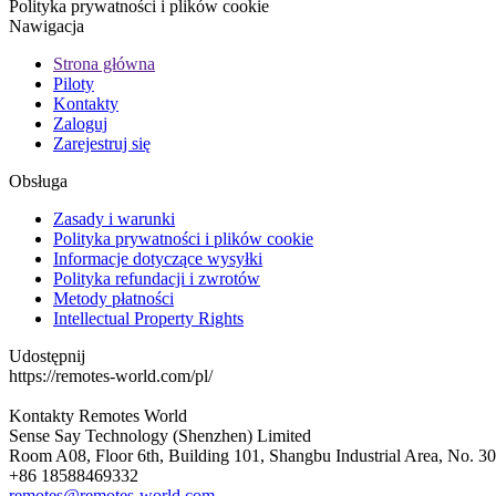
Polityka prywatności i plików cookie
Nawigacja
Strona główna
Piloty
Kontakty
Zaloguj
Zarejestruj się
Obsługa
Zasady i warunki
Polityka prywatności i plików cookie
Informacje dotyczące wysyłki
Polityka refundacji i zwrotów
Metody płatności
Intellectual Property Rights
Udostępnij
https://remotes-world.com/pl/
Kontakty
Remotes World
Sense Say Technology (Shenzhen) Limited
Room A08, Floor 6th, Building 101, Shangbu Industrial Area, No. 3
+86 18588469332
remotes@remotes-world.com