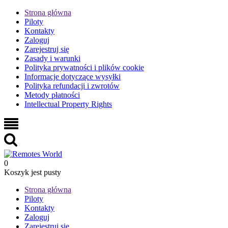
Strona główna
Piloty
Kontakty
Zaloguj
Zarejestruj się
Zasady i warunki
Polityka prywatności i plików cookie
Informacje dotyczące wysyłki
Polityka refundacji i zwrotów
Metody płatności
Intellectual Property Rights
0
Koszyk jest pusty
Strona główna
Piloty
Kontakty
Zaloguj
Zarejestruj się