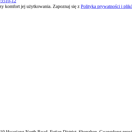
3510-12
zy komfort jej użytkowania. Zapoznaj się z
Polityka prywatności i pli
019 Huaqiang North Road, Futian District, Shenzhen, Guangdong prov