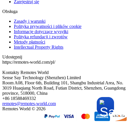
Zarejestruj się
Obsługa
Zasady i warunki
Polityka prywatności i plików cookie
Informacje dotyczące wysyłki
Polityka refundacji i zwrotów
Metody płatności
Intellectual Property Rights
Udostępnij
https://remotes-world.com/pl/
Kontakty
Remotes World
Sense Say Technology (Shenzhen) Limited
Room A08, Floor 6th, Building 101, Shangbu Industrial Area, No.
3019 Huaqiang North Road, Futian District, Shenzhen, Guangdong
province, 518000, China
+86 18588469332
remotes@remotes-world.com
Remotes World ©
2026