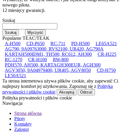
nowego pilota.
12 miesięcy gwarancji.
Szukaj
Popularne TEAC/TEAK
A-H500
CD-P650
RC-711
PD-H500
LE65A521
AG790, 9A09763000, RVS2100, UR420, AG790A
KARTAH500IDM1, TH500, RC612, AH300
CR-H225
RC-1270
CR-H100
RW-800
PDH570, AH500, KARTAGH300EUR, AGH300
AGV3050, 9A04979400, UR405, AGV8050
CD-H750
LE50A521
Ta strona internetowa używa plików cookie, aby zapewnić Ci
najlepszy komfort jej użytkowania. Zapoznaj się z
Polityka
prywatności i plików cookie
Akceptuj
Odrzuć
Polityka prywatności i plików cookie
Nawigacja
Strona główna
Piloty
Kontakty
Zaloguj