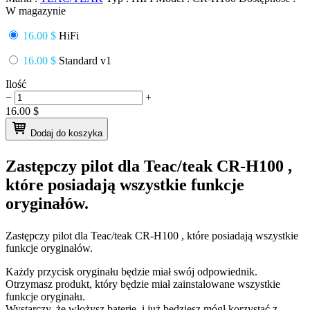
W magazynie
16.00 $
HiFi
16.00 $
Standard v1
Ilość
−
+
16.00
$
Dodaj do koszyka
Zastępczy pilot dla
Teac/teak CR-H100
,
które posiadają wszystkie funkcje
oryginałów.
Zastępczy pilot dla
Teac/teak CR-H100
, które posiadają wszystkie
funkcje oryginałów.
Każdy przycisk oryginału będzie miał swój odpowiednik.
Otrzymasz produkt, który będzie miał zainstalowane wszystkie
funkcje oryginału.
Wystarczy, że włożysz baterie, i już będziesz mógł korzystać z