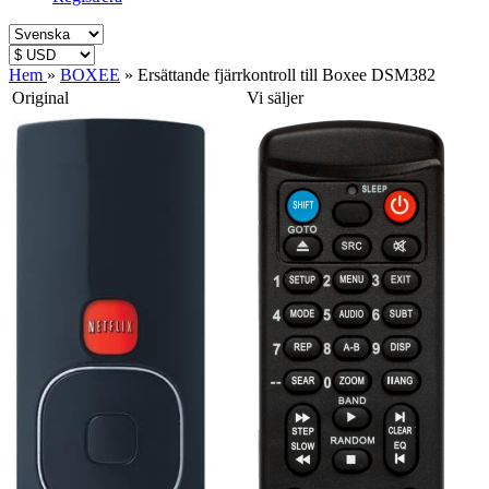
Hem
»
BOXEE
»
Ersättande fjärrkontroll till Boxee DSM382
Original
Vi säljer