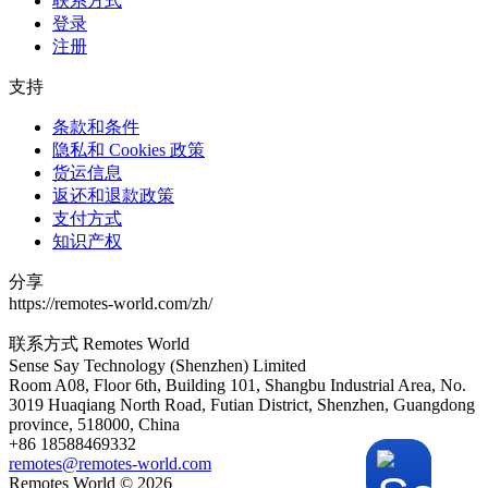
联系方式
登录
注册
支持
条款和条件
隐私和 Cookies 政策
货运信息
返还和退款政策
支付方式
知识产权
分享
https://remotes-world.com/zh/
联系方式
Remotes World
Sense Say Technology (Shenzhen) Limited
Room A08, Floor 6th, Building 101, Shangbu Industrial Area, No.
3019 Huaqiang North Road, Futian District, Shenzhen, Guangdong
province, 518000, China
+86 18588469332
remotes@remotes-world.com
Remotes World ©
2026