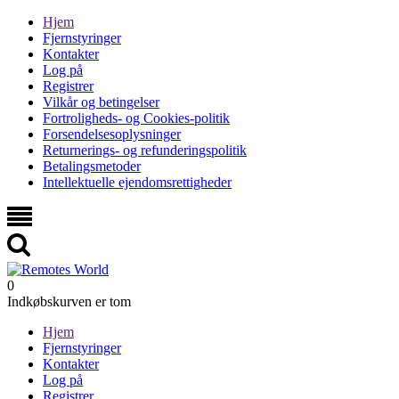
Hjem
Fjernstyringer
Kontakter
Log på
Registrer
Vilkår og betingelser
Fortroligheds- og Cookies-politik
Forsendelsesoplysninger
Returnerings- og refunderingspolitik
Betalingsmetoder
Intellektuelle ejendomsrettigheder
0
Indkøbskurven er tom
Hjem
Fjernstyringer
Kontakter
Log på
Registrer