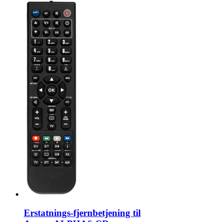
Erstatnings-fjernbetjening til