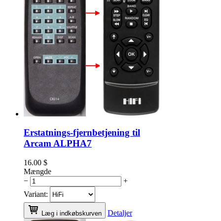
Erstatnings-fjernbetjening til
Arcam ALPHA7
16.00
$
Mængde
−
+
Variant:
Detaljer
Læg i indkøbskurven