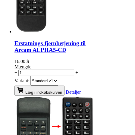
Erstatnings-fjernbetjening til
Arcam ALPHA5-CD
16.00
$
Mængde
−
+
Variant:
Detaljer
Læg i indkøbskurven