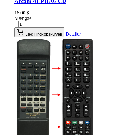
Arcam ALPHA6-CD
16.00
$
Mængde
−
+
Detaljer
Læg i indkøbskurven