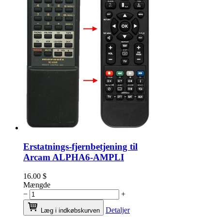
Erstatnings-fjernbetjening til
Arcam ALPHA6-AMPLI
16.00
$
Mængde
−
+
Detaljer
Læg i indkøbskurven