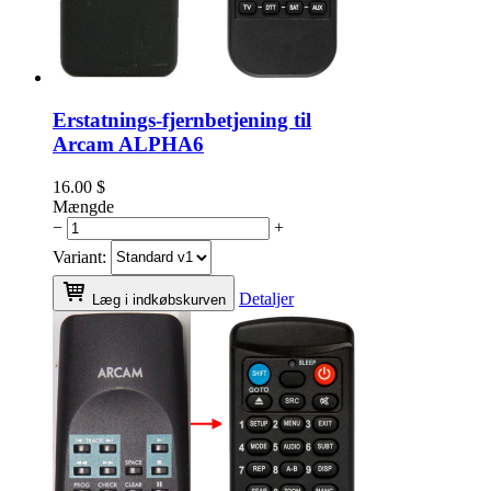
Erstatnings-fjernbetjening til
Arcam ALPHA6
16.00
$
Mængde
−
+
Variant:
Detaljer
Læg i indkøbskurven