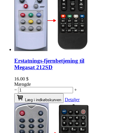
Erstatnings-fjernbetjening til
Megasat 212SD
16.00
$
Mængde
−
+
Detaljer
Læg i indkøbskurven