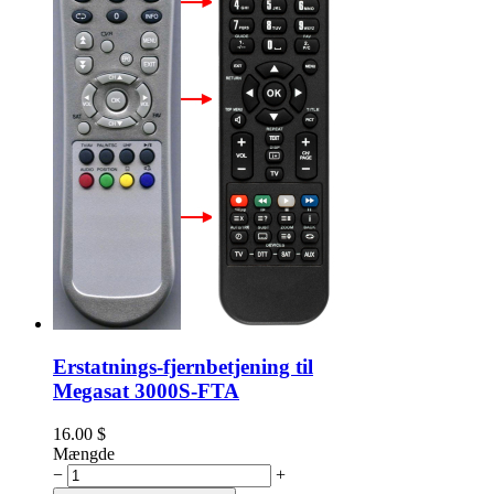
Erstatnings-fjernbetjening til
Megasat 3000S-FTA
16.00
$
Mængde
−
+