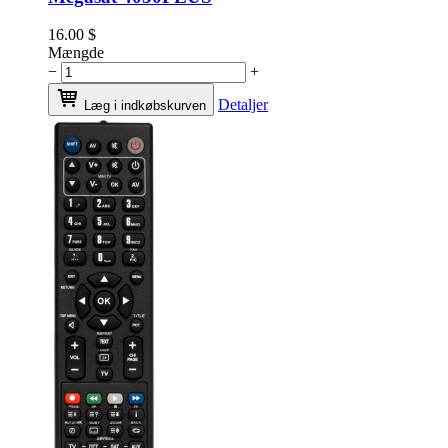
16.00
$
Mængde
−
+
Detaljer
Læg i indkøbskurven