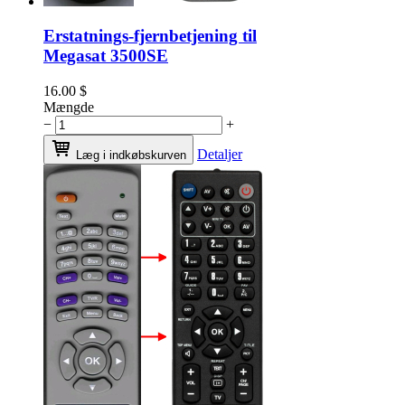
Erstatnings-fjernbetjening til
Megasat 3500SE
16.00
$
Mængde
−
+
Detaljer
Læg i indkøbskurven