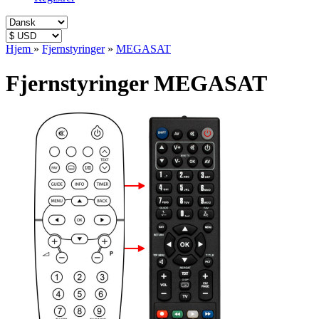
Hjem
»
Fjernstyringer
»
MEGASAT
Fjernstyringer MEGASAT