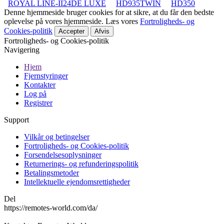
ROYAL LINE-II24DE LUXE
HD935TWIN
HD350
Denne hjemmeside bruger cookies for at sikre, at du får den bedste
oplevelse på vores hjemmeside. Læs vores
Fortroligheds- og
Cookies-politik
Accepter
Afvis
Fortroligheds- og Cookies-politik
Navigering
Hjem
Fjernstyringer
Kontakter
Log på
Registrer
Support
Vilkår og betingelser
Fortroligheds- og Cookies-politik
Forsendelsesoplysninger
Returnerings- og refunderingspolitik
Betalingsmetoder
Intellektuelle ejendomsrettigheder
Del
https://remotes-world.com/da/