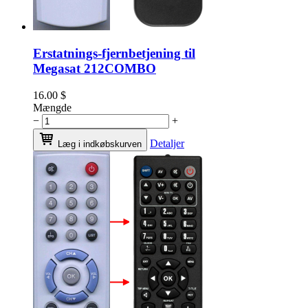
Erstatnings-fjernbetjening til
Megasat 212COMBO
16.00
$
Mængde
−
+
Detaljer
Læg i indkøbskurven