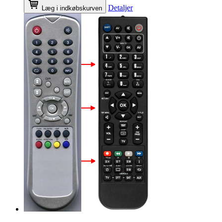
Detaljer
Læg i indkøbskurven