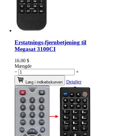
Erstatnings-fjernbetjening til
Megasat 3100CI
16.00
$
Mængde
−
+
Detaljer
Læg i indkøbskurven