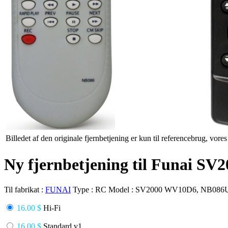
Billedet af den originale fjernbetjening er kun til referencebrug, vore
Ny fjernbetjening til Funai
Til fabrikat :
FUNAI
Type :
RC
Model :
SV2000 WV10D6, NB086
16.00 $
Hi-Fi
16.00 $
Standard v1