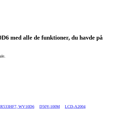
10D6
med alle de funktioner, du havde på
ale.
DR533HF7, WV10D6
D50Y-100M
LCD-A2004