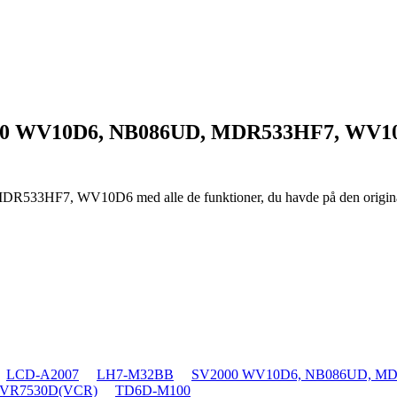
00 WV10D6, NB086UD, MDR533HF7, WV
 MDR533HF7, WV10D6
med alle de funktioner, du havde på den origin
LCD-A2007
LH7-M32BB
SV2000 WV10D6, NB086UD, M
VR7530D(VCR)
TD6D-M100