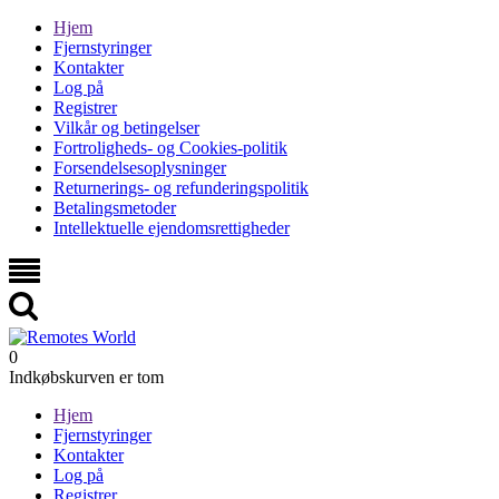
Hjem
Fjernstyringer
Kontakter
Log på
Registrer
Vilkår og betingelser
Fortroligheds- og Cookies-politik
Forsendelsesoplysninger
Returnerings- og refunderingspolitik
Betalingsmetoder
Intellektuelle ejendomsrettigheder
0
Indkøbskurven er tom
Hjem
Fjernstyringer
Kontakter
Log på
Registrer