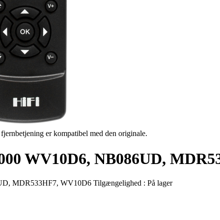
s fjernbetjening er kompatibel med den originale.
 SV2000 WV10D6, NB086UD, MDR
UD, MDR533HF7, WV10D6
Tilgængelighed :
På lager