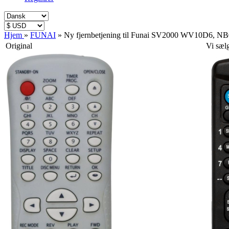
Hjem
»
FUNAI
»
Ny fjernbetjening til Funai SV2000 WV10D6
Original
Vi sæl