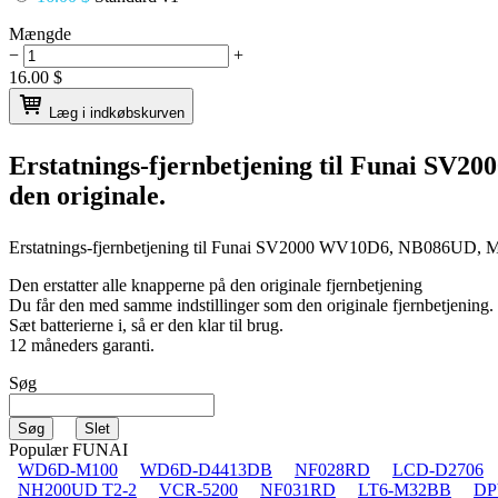
Mængde
−
+
16.00
$
Læg i indkøbskurven
Erstatnings-fjernbetjening til
Funai SV20
den originale.
Erstatnings-fjernbetjening til
Funai SV2000 WV10D6, NB086UD,
Den erstatter alle knapperne på den originale fjernbetjening
Du får den med samme indstillinger som den originale fjernbetjening.
Sæt batterierne i, så er den klar til brug.
12 måneders garanti.
Søg
Populær FUNAI
WD6D-M100
WD6D-D4413DB
NF028RD
LCD-D2706
NH200UD T2-2
VCR-5200
NF031RD
LT6-M32BB
DP