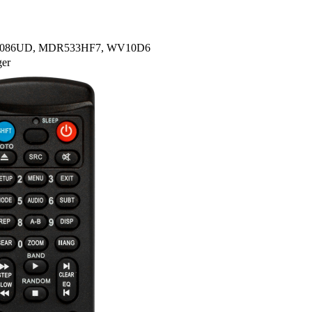
, NB086UD, MDR533HF7, WV10D6
ger