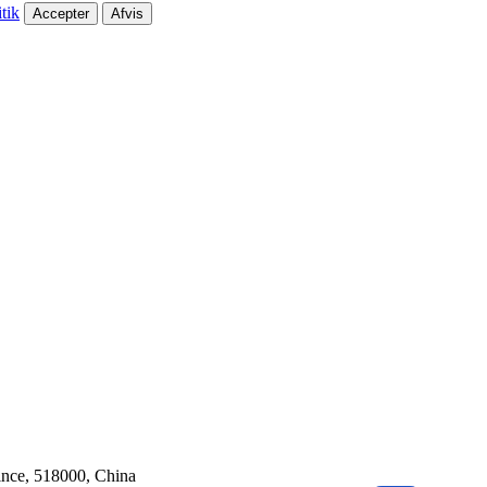
tik
Accepter
Afvis
ince, 518000, China