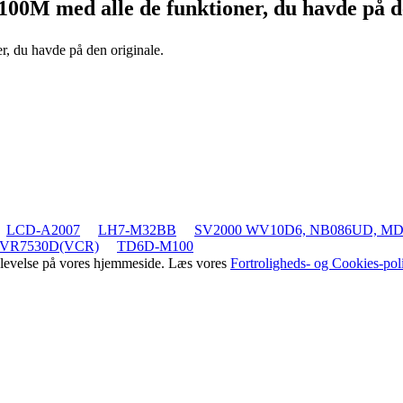
-100M
med alle de funktioner, du havde på d
r, du havde på den originale.
LCD-A2007
LH7-M32BB
SV2000 WV10D6, NB086UD, M
VR7530D(VCR)
TD6D-M100
oplevelse på vores hjemmeside. Læs vores
Fortroligheds- og Cookies-poli