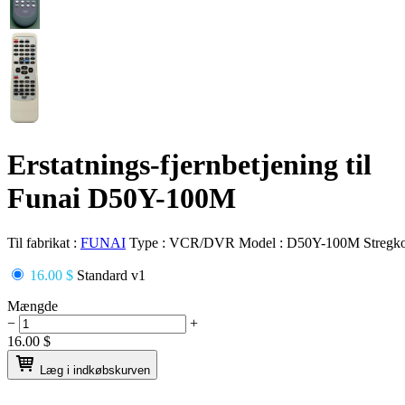
Erstatnings-fjernbetjening til
Funai D50Y-100M
Til fabrikat :
FUNAI
Type :
VCR/DVR
Model :
D50Y-100M
Stregk
16.00 $
Standard v1
Mængde
−
+
16.00
$
Læg i indkøbskurven