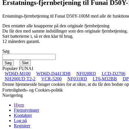
Erstatnings-fjernbetjening til
Funai D50Y
Erstatnings-fjernbetjening til
Funai D50Y-100M
med alle de funktione
Den erstatter alle knapperne på den originale fjernbetjening
Du får den med samme indstillinger som den originale fjernbetjening.
Sæt batterierne i, så er den klar til brug.
12 måneders garanti.
Søg
Populær FUNAI
WD6D-M100
WD6D-D4413DB
NF028RD
LCD-D2706
NH200UD T2-2
VCR-5200
NF031RD
LT6-M32BB
DP
Denne hjemmeside bruger cookies for at sikre, at du får den bedste 
Fortroligheds- og Cookies-politik
Navigering
Hjem
Fjernstyringer
Kontakter
Log på
Registrer