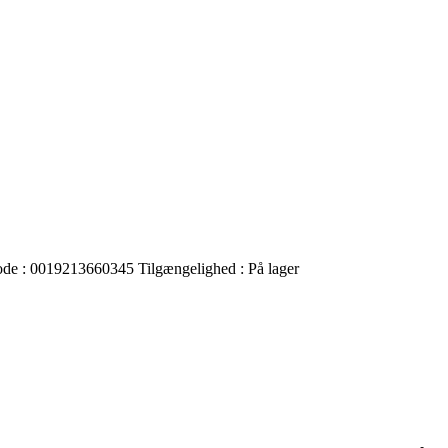
ode :
0019213660345
Tilgængelighed :
På lager