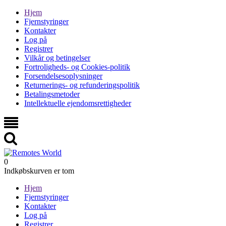
Hjem
Fjernstyringer
Kontakter
Log på
Registrer
Vilkår og betingelser
Fortroligheds- og Cookies-politik
Forsendelsesoplysninger
Returnerings- og refunderingspolitik
Betalingsmetoder
Intellektuelle ejendomsrettigheder
0
Indkøbskurven er tom
Hjem
Fjernstyringer
Kontakter
Log på
Registrer