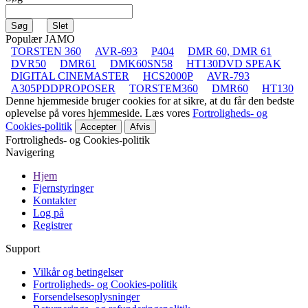
Populær JAMO
TORSTEN 360
AVR-693
P404
DMR 60, DMR 61
DVR50
DMR61
DMK60SN58
HT130DVD SPEAK
DIGITAL CINEMASTER
HCS2000P
AVR-793
A305PDDPROPOSER
TORSTEM360
DMR60
HT130
Denne hjemmeside bruger cookies for at sikre, at du får den bedste
oplevelse på vores hjemmeside. Læs vores
Fortroligheds- og
Cookies-politik
Accepter
Afvis
Fortroligheds- og Cookies-politik
Navigering
Hjem
Fjernstyringer
Kontakter
Log på
Registrer
Support
Vilkår og betingelser
Fortroligheds- og Cookies-politik
Forsendelsesoplysninger