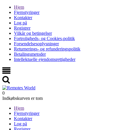
Hjem
Fjernstyringer
Kontakter
Log på
Registrer
Vilkår og betingelser
Fortroligheds- og Cookies-politik
Forsendelsesoplysninger
Returnerings- og refunderingspolitik
Betalingsmetoder
Intellektuelle ejendomsrettigheder
0
Indkøbskurven er tom
Hjem
Fjernstyringer
Kontakter
Log på
Registrer