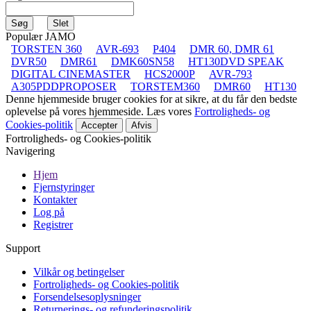
Populær JAMO
TORSTEN 360
AVR-693
P404
DMR 60, DMR 61
DVR50
DMR61
DMK60SN58
HT130DVD SPEAK
DIGITAL CINEMASTER
HCS2000P
AVR-793
A305PDDPROPOSER
TORSTEM360
DMR60
HT130
Denne hjemmeside bruger cookies for at sikre, at du får den bedste
oplevelse på vores hjemmeside. Læs vores
Fortroligheds- og
Cookies-politik
Accepter
Afvis
Fortroligheds- og Cookies-politik
Navigering
Hjem
Fjernstyringer
Kontakter
Log på
Registrer
Support
Vilkår og betingelser
Fortroligheds- og Cookies-politik
Forsendelsesoplysninger
Returnerings- og refunderingspolitik