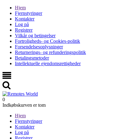
Hjem
Fjernstyringer
Kontakter
Log på
Registrer
Vilkår og betingelser
Fortroligheds- og Cookies-politik
Forsendelsesoplysninger
Returnerings- og refunderingspolitik
Betalingsmetoder
Intellektuelle ejendomsrettigheder
0
Indkøbskurven er tom
Hjem
Fjernstyringer
Kontakter
Log på
Registrer