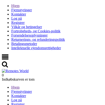
Hjem
Fjernstyringer
Kontakter
Log på
Registrer
Vilkår og betingelser
Fortroligheds- og Cookies-politik
Forsendelsesoplysninger
Returnerings- og refunderingspolitik
Betalingsmetoder
Intellektuelle ejendomsrettigheder
0
Indkøbskurven er tom
Hjem
Fjernstyringer
Kontakter
Log på
Registrer