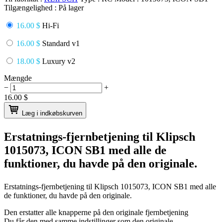
Tilgængelighed :
På lager
16.00 $
Hi-Fi
16.00 $
Standard v1
18.00 $
Luxury v2
Mængde
−
+
16.00
$
Læg i indkøbskurven
Erstatnings-fjernbetjening til
Klipsch
1015073, ICON SB1
med alle de
funktioner, du havde på den originale.
Erstatnings-fjernbetjening til
Klipsch 1015073, ICON SB1
med alle
de funktioner, du havde på den originale.
Den erstatter alle knapperne på den originale fjernbetjening
Du får den med samme indstillinger som den originale