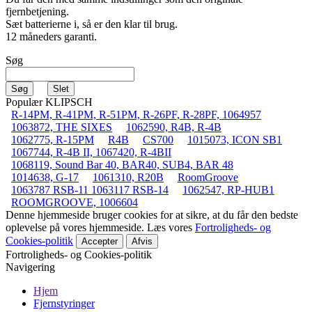
fjernbetjening.
Sæt batterierne i, så er den klar til brug.
12 måneders garanti.
Søg
Populær KLIPSCH
R-14PM, R-41PM, R-51PM, R-26PF, R-28PF, 1064957
1063872, THE SIXES
1062590, R4B, R-4B
1062775, R-15PM
R4B
CS700
1015073, ICON SB1
1067744, R-4B II, 1067420, R-4BII
1068119, Sound Bar 40, BAR40, SUB4, BAR 48
1014638, G-17
1061310, R20B
RoomGroove
1063787 RSB-11 1063117 RSB-14
1062547, RP-HUB1
ROOMGROOVE, 1006604
Denne hjemmeside bruger cookies for at sikre, at du får den bedste
oplevelse på vores hjemmeside. Læs vores
Fortroligheds- og
Cookies-politik
Accepter
Afvis
Fortroligheds- og Cookies-politik
Navigering
Hjem
Fjernstyringer