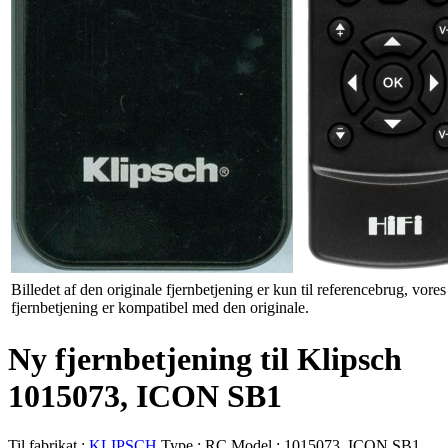
Billedet af den originale fjernbetjening er kun til referencebrug, vores
fjernbetjening er kompatibel med den originale.
Ny fjernbetjening til Klipsch
1015073, ICON SB1
Til fabrikat :
KLIPSCH
Type :
RC
Model :
1015073, ICON SB1