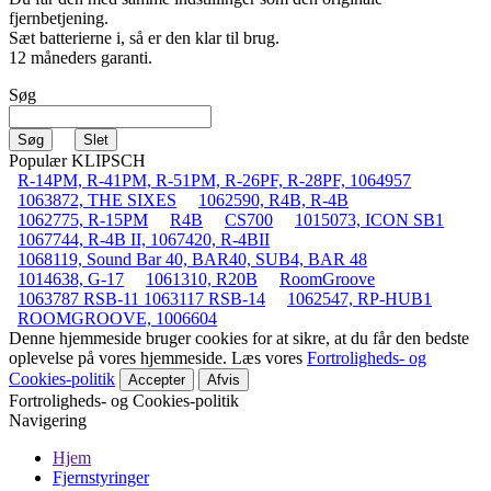
fjernbetjening.
Sæt batterierne i, så er den klar til brug.
12 måneders garanti.
Søg
Populær KLIPSCH
R-14PM, R-41PM, R-51PM, R-26PF, R-28PF, 1064957
1063872, THE SIXES
1062590, R4B, R-4B
1062775, R-15PM
R4B
CS700
1015073, ICON SB1
1067744, R-4B II, 1067420, R-4BII
1068119, Sound Bar 40, BAR40, SUB4, BAR 48
1014638, G-17
1061310, R20B
RoomGroove
1063787 RSB-11 1063117 RSB-14
1062547, RP-HUB1
ROOMGROOVE, 1006604
Denne hjemmeside bruger cookies for at sikre, at du får den bedste
oplevelse på vores hjemmeside. Læs vores
Fortroligheds- og
Cookies-politik
Accepter
Afvis
Fortroligheds- og Cookies-politik
Navigering
Hjem
Fjernstyringer