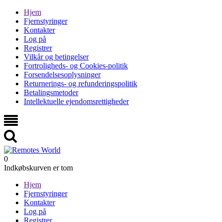
Hjem
Fjernstyringer
Kontakter
Log på
Registrer
Vilkår og betingelser
Fortroligheds- og Cookies-politik
Forsendelsesoplysninger
Returnerings- og refunderingspolitik
Betalingsmetoder
Intellektuelle ejendomsrettigheder
0
Indkøbskurven er tom
Hjem
Fjernstyringer
Kontakter
Log på
Registrer