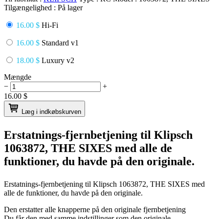
Tilgængelighed :
På lager
16.00 $
Hi-Fi
16.00 $
Standard v1
18.00 $
Luxury v2
Mængde
−
+
16.00
$
Læg i indkøbskurven
Erstatnings-fjernbetjening til
Klipsch
1063872, THE SIXES
med alle de
funktioner, du havde på den originale.
Erstatnings-fjernbetjening til
Klipsch 1063872, THE SIXES
med
alle de funktioner, du havde på den originale.
Den erstatter alle knapperne på den originale fjernbetjening
Du får den med samme indstillinger som den originale