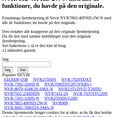
funktioner, du havde på den originale.
Erstatnings-fjernbetjening til
Nevir NVR7802-40FHD-2W-N
med
alle de funktioner, du havde på den originale.
Den erstatter alle knapperne på den originale fjernbetjening
Du får den med samme indstillinger som den originale
fjernbetjening.
Sæt batterierne i, så er den klar til brug.
12 måneders garanti.
Søg
Populær NEVIR
ED20DF-05B
NVR2559DS
NVR-7020TDXT
NVR-7502-32HD-N
NVR2596TDT2P(2VERS.)
NVR-8070-434K2S-SMA-N
NVR2355-DVD-T2HDU
NVR7502-22HDDN
NVR7412-20
NVR-7035TTG20N
NVR-7201-32HD-N
NVR2593DUGHD
NVR7802-40FHD-2W-N
NVR009
NVR-8061-39RD2S-SMA-N
Denne hjemmeside bruger cookies for at sikre, at du får den bedste