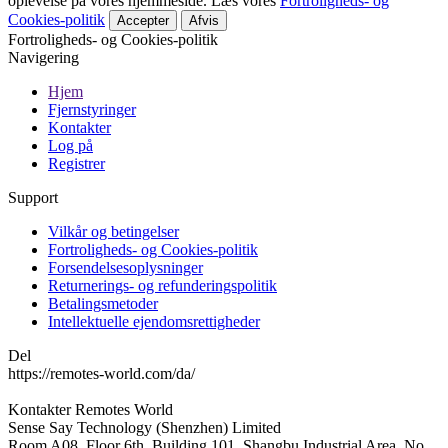
oplevelse på vores hjemmeside. Læs vores
Fortroligheds- og
Cookies-politik
Accepter
Afvis
Fortroligheds- og Cookies-politik
Navigering
Hjem
Fjernstyringer
Kontakter
Log på
Registrer
Support
Vilkår og betingelser
Fortroligheds- og Cookies-politik
Forsendelsesoplysninger
Returnerings- og refunderingspolitik
Betalingsmetoder
Intellektuelle ejendomsrettigheder
Del
https://remotes-world.com/da/
Kontakter
Remotes World
Sense Say Technology (Shenzhen) Limited
Room A08, Floor 6th, Building 101, Shangbu Industrial Area, No.