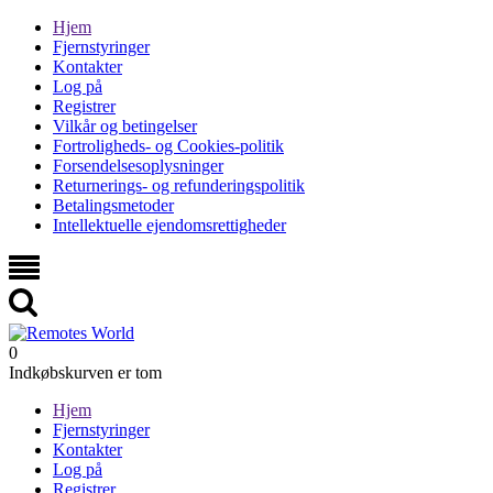
Hjem
Fjernstyringer
Kontakter
Log på
Registrer
Vilkår og betingelser
Fortroligheds- og Cookies-politik
Forsendelsesoplysninger
Returnerings- og refunderingspolitik
Betalingsmetoder
Intellektuelle ejendomsrettigheder
0
Indkøbskurven er tom
Hjem
Fjernstyringer
Kontakter
Log på
Registrer