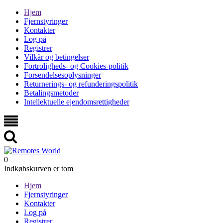
Hjem
Fjernstyringer
Kontakter
Log på
Registrer
Vilkår og betingelser
Fortroligheds- og Cookies-politik
Forsendelsesoplysninger
Returnerings- og refunderingspolitik
Betalingsmetoder
Intellektuelle ejendomsrettigheder
0
Indkøbskurven er tom
Hjem
Fjernstyringer
Kontakter
Log på
Registrer