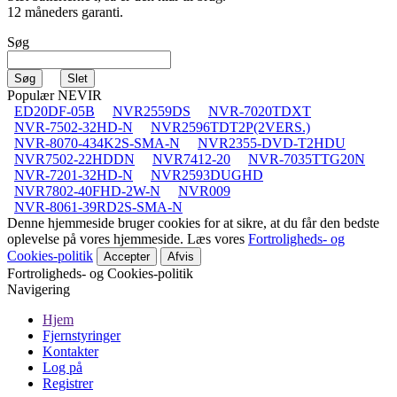
12 måneders garanti.
Søg
Populær NEVIR
ED20DF-05B
NVR2559DS
NVR-7020TDXT
NVR-7502-32HD-N
NVR2596TDT2P(2VERS.)
NVR-8070-434K2S-SMA-N
NVR2355-DVD-T2HDU
NVR7502-22HDDN
NVR7412-20
NVR-7035TTG20N
NVR-7201-32HD-N
NVR2593DUGHD
NVR7802-40FHD-2W-N
NVR009
NVR-8061-39RD2S-SMA-N
Denne hjemmeside bruger cookies for at sikre, at du får den bedste
oplevelse på vores hjemmeside. Læs vores
Fortroligheds- og
Cookies-politik
Accepter
Afvis
Fortroligheds- og Cookies-politik
Navigering
Hjem
Fjernstyringer
Kontakter
Log på
Registrer