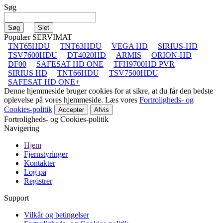
Søg
Populær SERVIMAT
TNT65HDU
TNT63HDU
VEGA HD
SIRIUS-HD
TSV7600HDU
DT4020HD
ARMIS
ORION-HD
DF00
SAFESAT HD ONE
TFH9700HD PVR
SIRIUS HD
TNT66HDU
TSV7500HDU
SAFESAT HD ONE+
Denne hjemmeside bruger cookies for at sikre, at du får den bedste
oplevelse på vores hjemmeside. Læs vores
Fortroligheds- og
Cookies-politik
Accepter
Afvis
Fortroligheds- og Cookies-politik
Navigering
Hjem
Fjernstyringer
Kontakter
Log på
Registrer
Support
Vilkår og betingelser