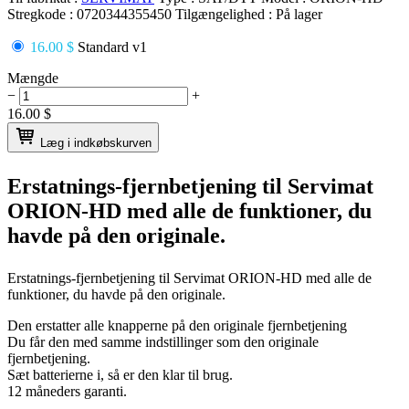
Stregkode :
0720344355450
Tilgængelighed :
På lager
16.00 $
Standard v1
Mængde
−
+
16.00
$
Læg i indkøbskurven
Erstatnings-fjernbetjening til
Servimat
ORION-HD
med alle de funktioner, du
havde på den originale.
Erstatnings-fjernbetjening til
Servimat ORION-HD
med alle de
funktioner, du havde på den originale.
Den erstatter alle knapperne på den originale fjernbetjening
Du får den med samme indstillinger som den originale
fjernbetjening.
Sæt batterierne i, så er den klar til brug.
12 måneders garanti.