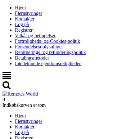
Hjem
Fjernstyringer
Kontakter
Log på
Registrer
Vilkår og betingelser
Fortroligheds- og Cookies-politik
Forsendelsesoplysninger
Returnerings- og refunderingspolitik
Betalingsmetoder
Intellektuelle ejendomsrettigheder
0
Indkøbskurven er tom
Hjem
Fjernstyringer
Kontakter
Log på
Registrer