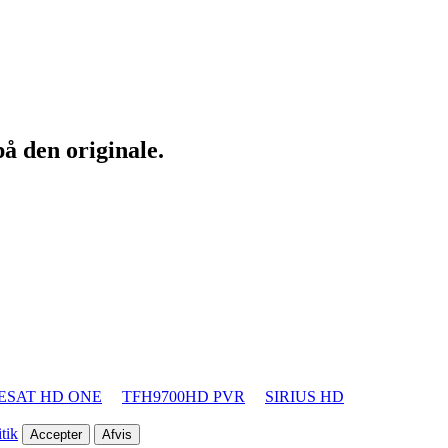
å den originale.
ESAT HD ONE
TFH9700HD PVR
SIRIUS HD
tik
Accepter
Afvis