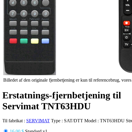
Billedet af den originale fjernbetjening er kun til referencebrug, vore
Erstatnings-fjernbetjening til
Servimat TNT63HDU
Til fabrikat :
SERVIMAT
Type :
SAT/DTT
Model :
TNT63HDU
Str
16.00 $
Standard v1