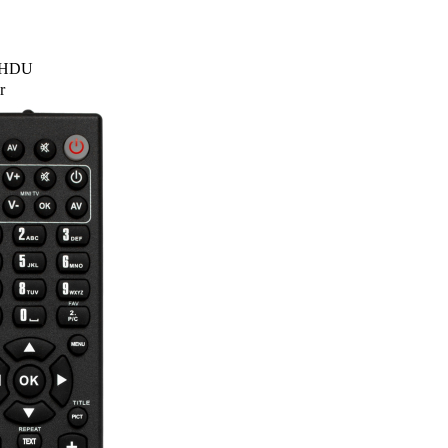
63HDU
r