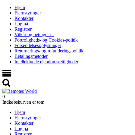
Hjem
Fjernstyringer
Kontakter
Log på
Registrer
Vilkår og betingelser
Fortroligheds- og Cookies-politik
Forsendelsesoplysninger
Returnerings- og refunderingspolitik
Betalingsmetoder
Intellektuelle ejendomsrettigheder
0
Indkøbskurven er tom
Hjem
Fjernstyringer
Kontakter
Log på
Registrer