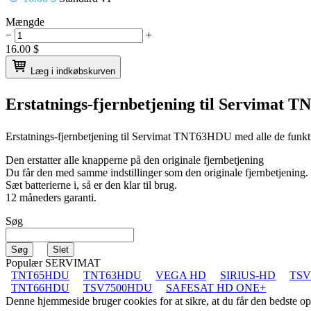
Mængde
−
+
16.00
$
Læg i indkøbskurven
Erstatnings-fjernbetjening til
Servimat 
Erstatnings-fjernbetjening til
Servimat TNT63HDU
med alle de funkt
Den erstatter alle knapperne på den originale fjernbetjening
Du får den med samme indstillinger som den originale fjernbetjening.
Sæt batterierne i, så er den klar til brug.
12 måneders garanti.
Søg
Populær SERVIMAT
TNT65HDU
TNT63HDU
VEGA HD
SIRIUS-HD
TSV
TNT66HDU
TSV7500HDU
SAFESAT HD ONE+
Denne hjemmeside bruger cookies for at sikre, at du får den bedste 