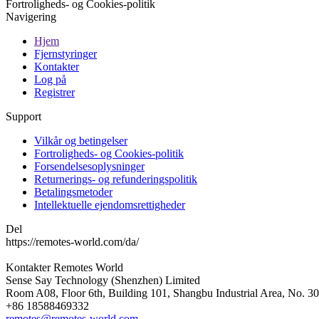
Fortroligheds- og Cookies-politik
Navigering
Hjem
Fjernstyringer
Kontakter
Log på
Registrer
Support
Vilkår og betingelser
Fortroligheds- og Cookies-politik
Forsendelsesoplysninger
Returnerings- og refunderingspolitik
Betalingsmetoder
Intellektuelle ejendomsrettigheder
Del
https://remotes-world.com/da/
Kontakter
Remotes World
Sense Say Technology (Shenzhen) Limited
Room A08, Floor 6th, Building 101, Shangbu Industrial Area, No. 3
+86 18588469332
remotes@remotes-world.com