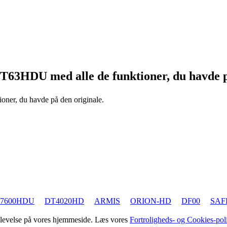
TNT63HDU
med alle de funktioner, du havde p
ioner, du havde på den originale.
7600HDU
DT4020HD
ARMIS
ORION-HD
DF00
SAF
oplevelse på vores hjemmeside. Læs vores
Fortroligheds- og Cookies-poli