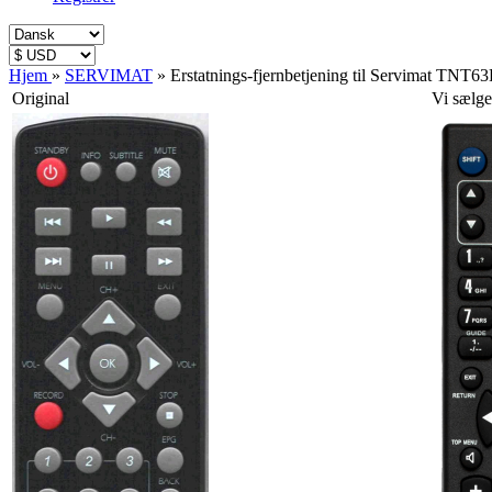
Hjem
»
SERVIMAT
»
Erstatnings-fjernbetjening til Servimat TNT
Original
Vi sælge