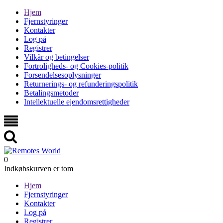
Hjem
Fjernstyringer
Kontakter
Log på
Registrer
Vilkår og betingelser
Fortroligheds- og Cookies-politik
Forsendelsesoplysninger
Returnerings- og refunderingspolitik
Betalingsmetoder
Intellektuelle ejendomsrettigheder
0
Indkøbskurven er tom
Hjem
Fjernstyringer
Kontakter
Log på
Registrer