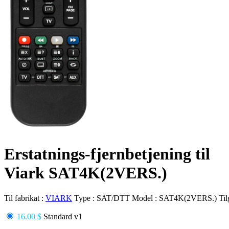
Erstatnings-fjernbetjening til
Viark SAT4K(2VERS.)
Til fabrikat :
VIARK
Type :
SAT/DTT
Model :
SAT4K(2VERS.)
Ti
16.00 $
Standard v1