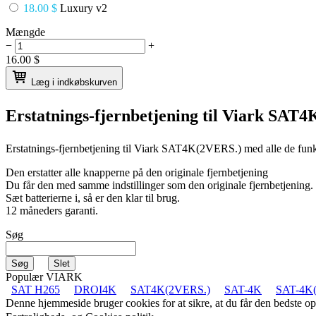
18.00 $
Luxury v2
Mængde
−
+
16.00
$
Læg i indkøbskurven
Erstatnings-fjernbetjening til
Viark SAT4
Erstatnings-fjernbetjening til
Viark SAT4K(2VERS.)
med alle de funk
Den erstatter alle knapperne på den originale fjernbetjening
Du får den med samme indstillinger som den originale fjernbetjening.
Sæt batterierne i, så er den klar til brug.
12 måneders garanti.
Søg
Populær VIARK
SAT H265
DROI4K
SAT4K(2VERS.)
SAT-4K
SAT-4K(
Denne hjemmeside bruger cookies for at sikre, at du får den bedste 