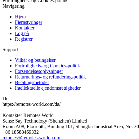
Fortroligheds- og Cookies-politik
Navigering
Hjem
Fjernstyringer
Kontakter
Log på
Registrer
Support
Vilkår og betingelser
Fortroligheds- og Cookies-politik
Forsendelsesoplysninger
Returnerings- og refunderingspolitik
Betalingsmetoder
Intellektuelle ejendomsrettigheder
Del
https://remotes-world.com/da/
Kontakter
Remotes World
Sense Say Technology (Shenzhen) Limited
Room A08, Floor 6th, Building 101, Shangbu Industrial Area, No. 3
+86 18588469332
remotes@remotes-world.com