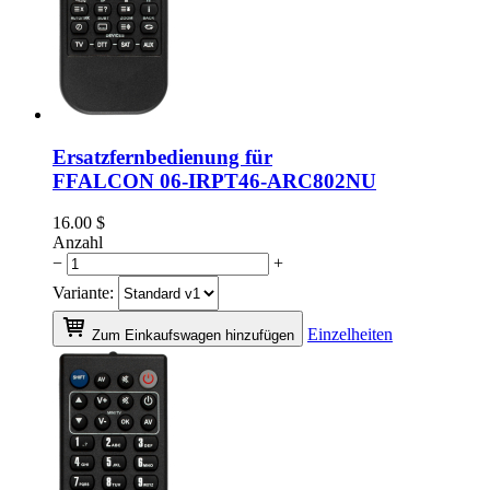
Ersatzfernbedienung für
FFALCON 06-IRPT46-ARC802NU
16.00
$
Anzahl
−
+
Variante:
Einzelheiten
Zum Einkaufswagen hinzufügen