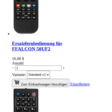
Ersatzfernbedienung für
FFALCON 50UF2
16.00
$
Anzahl
−
+
Variante:
Einzelheiten
Zum Einkaufswagen hinzufügen