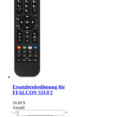
Ersatzfernbedienung für
FFALCON 55UF2
16.00
$
Anzahl
−
+