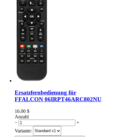
Ersatzfernbedienung für
FFALCON 06IRPT46ARC802NU
16.00
$
Anzahl
−
+
Variante: