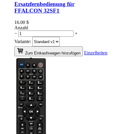
Ersatzfernbedienung für
FFALCON 32SF1
16.00
$
Anzahl
−
+
Variante:
Einzelheiten
Zum Einkaufswagen hinzufügen