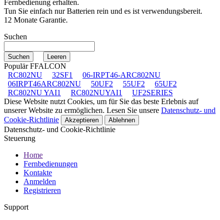
Fernbedienung erhalten.
Tun Sie einfach nur Batterien rein und es ist verwendungsbereit.
12 Monate Garantie.
Suchen
Populär FFALCON
RC802NU
32SF1
06-IRPT46-ARC802NU
06IRPT46ARC802NU
50UF2
55UF2
65UF2
RC802NU YAI1
RC802NUYAI1
UF2SERIES
Diese Website nutzt Cookies, um für Sie das beste Erlebnis auf
unserer Website zu ermöglichen. Lesen Sie unsere
Datenschutz- und
Cookie-Richtlinie
Akzeptieren
Ablehnen
Datenschutz- und Cookie-Richtlinie
Steuerung
Home
Fernbedienungen
Kontakte
Anmelden
Registrieren
Support