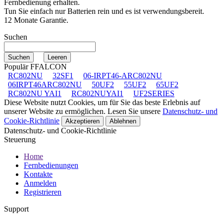
Fernbedienung erhalten.
Tun Sie einfach nur Batterien rein und es ist verwendungsbereit.
12 Monate Garantie.
Suchen
Populär FFALCON
RC802NU
32SF1
06-IRPT46-ARC802NU
06IRPT46ARC802NU
50UF2
55UF2
65UF2
RC802NU YAI1
RC802NUYAI1
UF2SERIES
Diese Website nutzt Cookies, um für Sie das beste Erlebnis auf
unserer Website zu ermöglichen. Lesen Sie unsere
Datenschutz- und
Cookie-Richtlinie
Akzeptieren
Ablehnen
Datenschutz- und Cookie-Richtlinie
Steuerung
Home
Fernbedienungen
Kontakte
Anmelden
Registrieren
Support