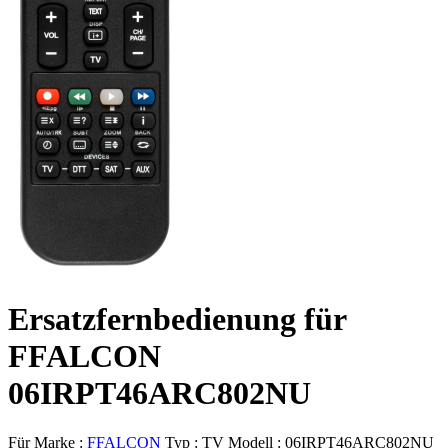
Ersatzfernbedienung für
FFALCON
06IRPT46ARC802NU
Für Marke :
FFALCON
Typ :
TV
Modell :
06IRPT46ARC802NU