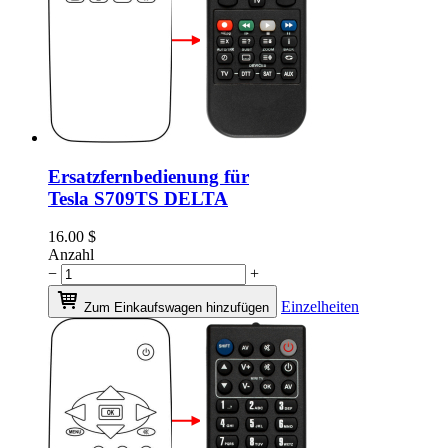
Ersatzfernbedienung für
Tesla S709TS DELTA
16.00
$
Anzahl
−
+
Einzelheiten
Zum Einkaufswagen hinzufügen