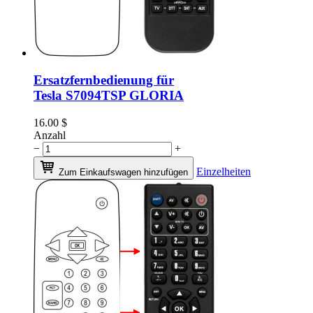
Ersatzfernbedienung für
Tesla S7094TSP GLORIA
16.00
$
Anzahl
−
+
Einzelheiten
Zum Einkaufswagen hinzufügen