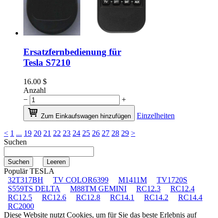
Ersatzfernbedienung für
Tesla S7210
16.00
$
Anzahl
−
+
Einzelheiten
Zum Einkaufswagen hinzufügen
<
1
...
19
20
21
22
23
24
25
26
27
28
29
>
Suchen
Populär TESLA
32T317BH
TV COLOR6399
M1411M
TV1720S
S559TS DELTA
M88TM GEMINI
RC12.3
RC12.4
RC12.5
RC12.6
RC12.8
RC14.1
RC14.2
RC14.4
RC2000
Diese Website nutzt Cookies, um für Sie das beste Erlebnis auf