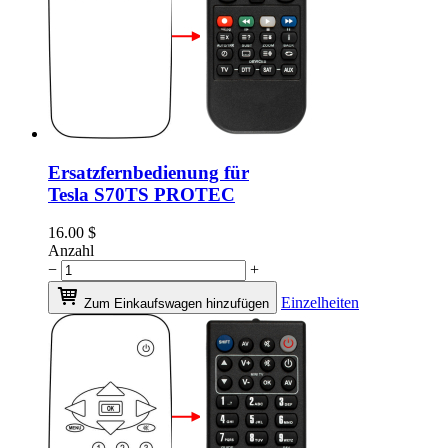
Ersatzfernbedienung für
Tesla S70TS PROTEC
16.00
$
Anzahl
−
+
Einzelheiten
Zum Einkaufswagen hinzufügen