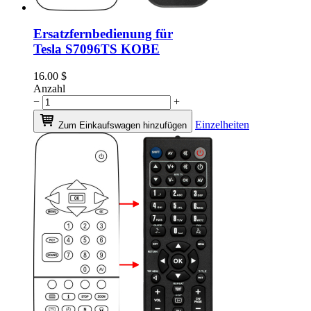
Ersatzfernbedienung für
Tesla S7096TS KOBE
16.00
$
Anzahl
−
+
Einzelheiten
Zum Einkaufswagen hinzufügen