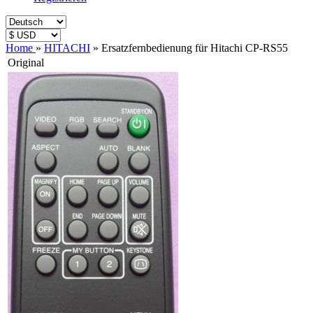
Home
»
HITACHI
»
Ersatzfernbedienung für Hitachi CP-RS55
Original