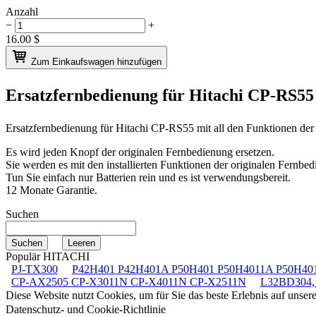
Anzahl
−
+
16.00
$
Zum Einkaufswagen hinzufügen
Ersatzfernbedienung für
Hitachi CP-RS5
Ersatzfernbedienung für
Hitachi CP-RS55
mit all den Funktionen der
Es wird jeden Knopf der originalen Fernbedienung ersetzen.
Sie werden es mit den installierten Funktionen der originalen Fernbed
Tun Sie einfach nur Batterien rein und es ist verwendungsbereit.
12 Monate Garantie.
Suchen
Populär HITACHI
PJ-TX300
P42H401 P42H401A P50H401 P50H4011A P50H40
CP-AX2505 CP-X3011N CP-X4011N CP-X2511N
L32BD304,
Diese Website nutzt Cookies, um für Sie das beste Erlebnis auf unse
Datenschutz- und Cookie-Richtlinie