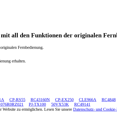
5
mit all den Funktionen der originalen Fer
 originalen Fernbedienung.
ienung erhalten.
1A
CP-RS55
RC43160N
CP-EX250
CLE966A
RC4848
 076R0RZ021
PJ-TX100
50VX53K
RC49141
rer Website zu ermöglichen. Lesen Sie unsere
Datenschutz- und Cookie-R