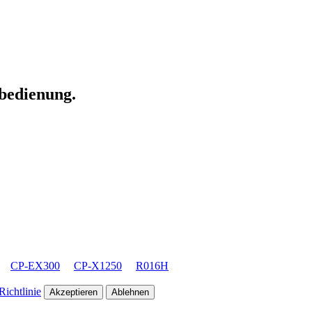
nbedienung.
CP-EX300
CP-X1250
R016H
ichtlinie
Akzeptieren
Ablehnen