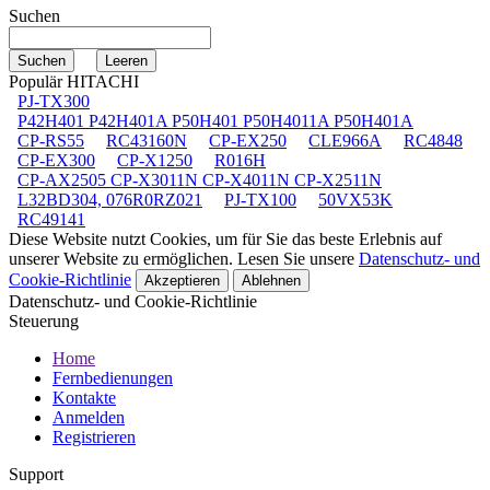
Suchen
Populär HITACHI
PJ-TX300
P42H401 P42H401A P50H401 P50H4011A P50H401A
CP-RS55
RC43160N
CP-EX250
CLE966A
RC4848
CP-EX300
CP-X1250
R016H
CP-AX2505 CP-X3011N CP-X4011N CP-X2511N
L32BD304, 076R0RZ021
PJ-TX100
50VX53K
RC49141
Diese Website nutzt Cookies, um für Sie das beste Erlebnis auf
unserer Website zu ermöglichen. Lesen Sie unsere
Datenschutz- und
Cookie-Richtlinie
Akzeptieren
Ablehnen
Datenschutz- und Cookie-Richtlinie
Steuerung
Home
Fernbedienungen
Kontakte
Anmelden
Registrieren
Support